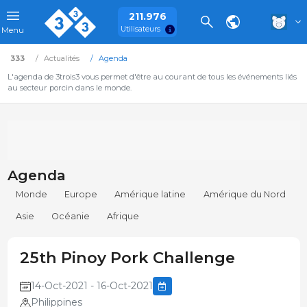
211.976
Utilisateurs
Menu
333
Actualités
Agenda
L'agenda de 3trois3 vous permet d'être au courant de tous les événements liés
au secteur porcin dans le monde.
Agenda
Monde
Europe
Amérique latine
Amérique du Nord
Asie
Océanie
Afrique
25th Pinoy Pork Challenge
14-Oct-2021 - 16-Oct-2021
Philippines