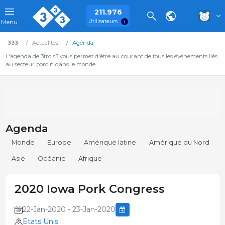
211.976
Utilisateurs
Menu
333
Actualités
Agenda
L'agenda de 3trois3 vous permet d'être au courant de tous les événements liés
au secteur porcin dans le monde.
Agenda
Monde
Europe
Amérique latine
Amérique du Nord
Asie
Océanie
Afrique
2020 Iowa Pork Congress
22-Jan-2020 - 23-Jan-2020
Etats Unis