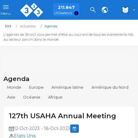
211.847
Utilisateurs
Menu
333
Actualités
Agenda
L'agenda de 3trois3 vous permet d'être au courant de tous les événements liés
au secteur porcin dans le monde.
Agenda
Monde
Europe
Amérique latine
Amérique du Nord
Asie
Océanie
Afrique
127th USAHA Annual Meeting
12-Oct-2023 - 18-Oct-2023
Etats Unis