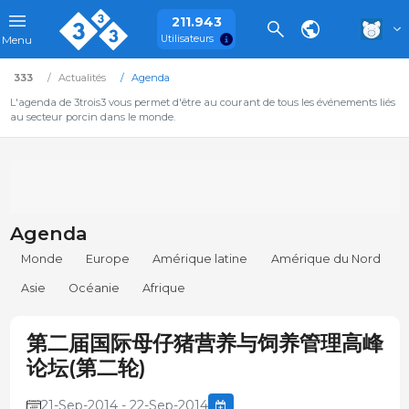
211.943
Utilisateurs
Menu
333
Actualités
Agenda
L'agenda de 3trois3 vous permet d'être au courant de tous les événements liés
au secteur porcin dans le monde.
Agenda
Monde
Europe
Amérique latine
Amérique du Nord
Asie
Océanie
Afrique
第二届国际母仔猪营养与饲养管理高峰
论坛(第二轮)
21-Sep-2014 - 22-Sep-2014