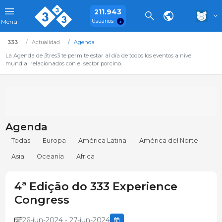
211.943
Usuarios
Menú
333
Actualidad
Agenda
La Agenda de 3tres3 te permite estar al día de todos los eventos a nivel
mundial relacionados con el sector porcino.
Agenda
Todas
Europa
América Latina
América del Norte
Asia
Oceanía
Africa
4ª Edição do 333 Experience
Congress
26-jun-2024 - 27-jun-2024