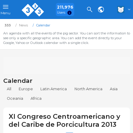
211,976
Users
Menu
333
News
Calendar
An agenda with all the events of the pig sector. You can sort the information to
see only a specific geographic area. You can add the event directly to your
Google, Yahoo or Outlook calendar with a single click.
Calendar
All
Europe
Latin America
North America
Asia
Oceania
Africa
XI Congreso Centroamericano y
del Caribe de Porcicultura 2013