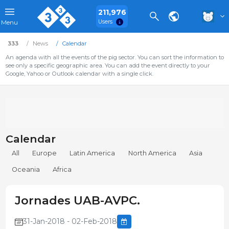
211,976
Users
Menu
333
News
Calendar
An agenda with all the events of the pig sector. You can sort the information to
see only a specific geographic area. You can add the event directly to your
Google, Yahoo or Outlook calendar with a single click.
Calendar
All
Europe
Latin America
North America
Asia
Oceania
Africa
Jornades UAB-AVPC.
31-Jan-2018 - 02-Feb-2018