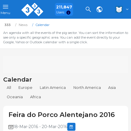
211,847
Users
Menu
333
News
Calendar
An agenda with all the events of the pig sector. You can sort the information to
see only a specific geographic area. You can add the event directly to your
Google, Yahoo or Outlook calendar with a single click.
Calendar
All
Europe
Latin America
North America
Asia
Oceania
Africa
Feira do Porco Alentejano 2016
18-Mar-2016 - 20-Mar-2016