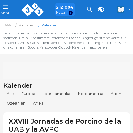
212.004
Nutzer
Menü
333
Aktuelles
Kalender
Liste mit allen Schweineveranstaltungen. Sie können die Informationen
sortieren, um nur bestimmte Bereiche zu sehen. Angefügt ist eine Karte zur
besseren Anreise, außerdem können Sie eine Veranstaltung mit einem Klick
direkt in Ihren Google, Yahoo oder Outlook Kalender importieren.
Kalender
Alle
Europa
Lateinamerika
Nordamerika
Asien
Ozeanien
Afrika
XXVIII Jornadas de Porcino de la
UAB y la AVPC