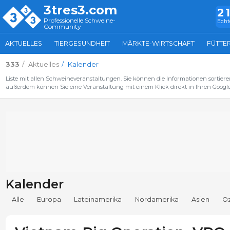
3tres3.com
2
Professionelle Schweine-
Echt
Community
AKTUELLES
TIERGESUNDHEIT
MÄRKTE-WIRTSCHAFT
FÜTTE
333
Aktuelles
Kalender
Liste mit allen Schweineveranstaltungen. Sie können die Informationen sortiere
außerdem können Sie eine Veranstaltung mit einem Klick direkt in Ihren Google
Kalender
Alle
Europa
Lateinamerika
Nordamerika
Asien
O