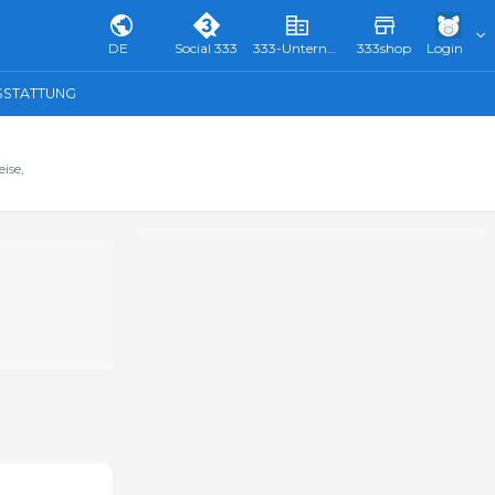
DE
Social 333
333-Unternehmensverzeichnis & Führer
333shop
Login
SSTATTUNG
ise,