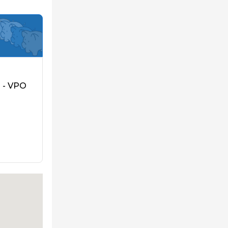
 - VPO
n