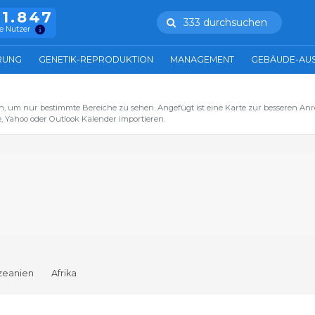
11.847
333 durchsuchen
e Nutzer
RUNG
GENETIK-REPRODUKTION
MANAGEMENT
GEBÄUDE-AU
n, um nur bestimmte Bereiche zu sehen. Angefügt ist eine Karte zur besseren Anre
, Yahoo oder Outlook Kalender importieren.
zeanien
Afrika