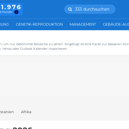
11.976
333 durchsuchen
e Nutzer
RUNG
GENETIK-REPRODUKTION
MANAGEMENT
GEBÄUDE-AU
n, um nur bestimmte Bereiche zu sehen. Angefügt ist eine Karte zur besseren Anre
, Yahoo oder Outlook Kalender importieren.
zeanien
Afrika