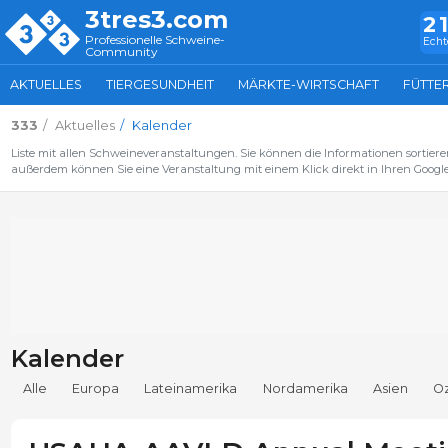
3tres3.com
2
Professionelle Schweine-
Echt
Community
AKTUELLES
TIERGESUNDHEIT
MÄRKTE-WIRTSCHAFT
FÜTTE
333
Aktuelles
Kalender
Liste mit allen Schweineveranstaltungen. Sie können die Informationen sortiere
außerdem können Sie eine Veranstaltung mit einem Klick direkt in Ihren Google
Kalender
Alle
Europa
Lateinamerika
Nordamerika
Asien
O