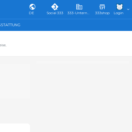
DE
Social 333
333-Unternehmensverzeichnis & Führer
333shop
Login
SSTATTUNG
ise,