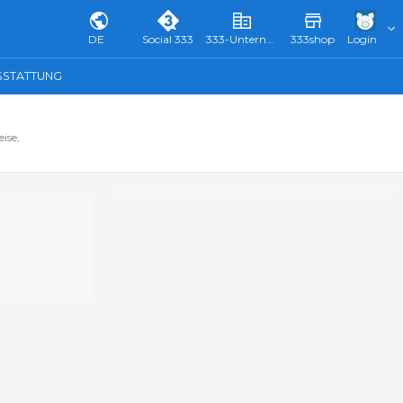
DE
Social 333
333-Unternehmensverzeichnis & Führer
333shop
Login
SSTATTUNG
ise,