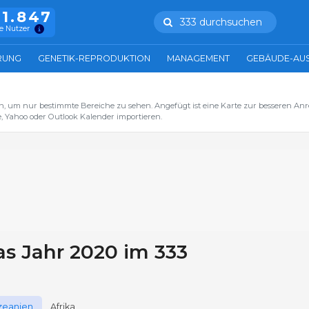
11.847
333 durchsuchen
e Nutzer
RUNG
GENETIK-REPRODUKTION
MANAGEMENT
GEBÄUDE-AU
n, um nur bestimmte Bereiche zu sehen. Angefügt ist eine Karte zur besseren Anre
, Yahoo oder Outlook Kalender importieren.
as Jahr 2020 im 333
zeanien
Afrika