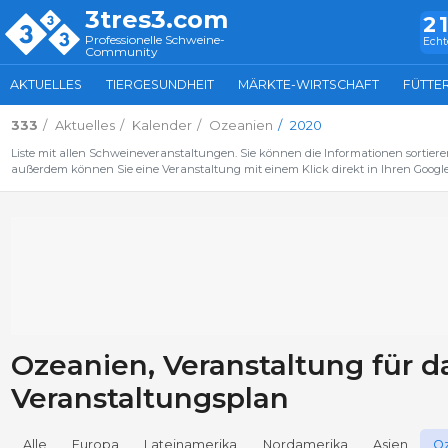
3tres3.com
2
Professionelle Schweine-
Echt
Community
AKTUELLES
TIERGESUNDHEIT
MÄRKTE-WIRTSCHAFT
FÜTTE
333
Aktuelles
Kalender
Ozeanien
2020
Liste mit allen Schweineveranstaltungen. Sie können die Informationen sortiere
außerdem können Sie eine Veranstaltung mit einem Klick direkt in Ihren Google
Ozeanien, Veranstaltung für d
Veranstaltungsplan
Alle
Europa
Lateinamerika
Nordamerika
Asien
O