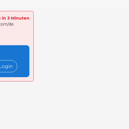
e in 3 Minuten
.com/de
Login