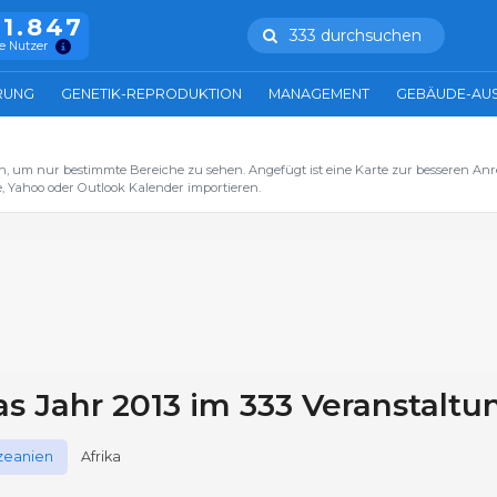
11.847
333 durchsuchen
e Nutzer
RUNG
GENETIK-REPRODUKTION
MANAGEMENT
GEBÄUDE-AU
n, um nur bestimmte Bereiche zu sehen. Angefügt ist eine Karte zur besseren Anre
, Yahoo oder Outlook Kalender importieren.
as Jahr 2013 im 333 Veranstaltu
zeanien
Afrika