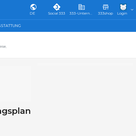
DE
Social 333
333-Unternehmensverzeichnis & Führer
333shop
Login
SSTATTUNG
ise,
ngsplan