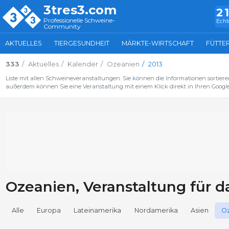
3tres3.com
2
Professionelle Schweine-
Echt
Community
AKTUELLES
TIERGESUNDHEIT
MÄRKTE-WIRTSCHAFT
FÜTTE
333
Aktuelles
Kalender
Ozeanien
2013
Liste mit allen Schweineveranstaltungen. Sie können die Informationen sortiere
außerdem können Sie eine Veranstaltung mit einem Klick direkt in Ihren Google
Ozeanien, Veranstaltung für d
Alle
Europa
Lateinamerika
Nordamerika
Asien
O