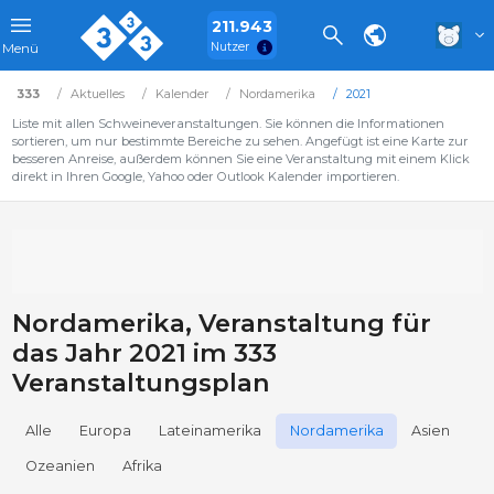
211.943
Nutzer
Menü
333
Aktuelles
Kalender
Nordamerika
2021
Liste mit allen Schweineveranstaltungen. Sie können die Informationen
sortieren, um nur bestimmte Bereiche zu sehen. Angefügt ist eine Karte zur
besseren Anreise, außerdem können Sie eine Veranstaltung mit einem Klick
direkt in Ihren Google, Yahoo oder Outlook Kalender importieren.
Nordamerika, Veranstaltung für
das Jahr 2021 im 333
Veranstaltungsplan
Alle
Europa
Lateinamerika
Nordamerika
Asien
Ozeanien
Afrika