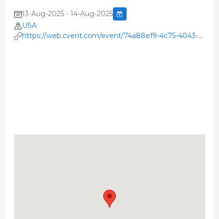
13-Aug-2025 - 14-Aug-2025
USA
https://web.cvent.com/event/74a88ef9-4c75-4043-
8dd1-29a0ba7a45e2/summary