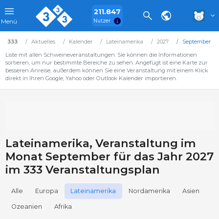
211.847
Nutzer
Menü
333
Aktuelles
Kalender
Lateinamerika
2027
September
Liste mit allen Schweineveranstaltungen. Sie können die Informationen
sortieren, um nur bestimmte Bereiche zu sehen. Angefügt ist eine Karte zur
besseren Anreise, außerdem können Sie eine Veranstaltung mit einem Klick
direkt in Ihren Google, Yahoo oder Outlook Kalender importieren.
Lateinamerika, Veranstaltung im
Monat September für das Jahr 2027
im 333 Veranstaltungsplan
Alle
Europa
Lateinamerika
Nordamerika
Asien
Ozeanien
Afrika