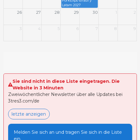
PorkExpo Brasil y
Latam 2027
26
27
28
29
30
1
2
3
4
5
6
7
8
9
Sie sind nicht in diese Liste eingetragen. Die
Website in 3 Minuten
Zweiwöchentlicher Newsletter über alle Updates bei
3tres3.com/de
letzte anzeigen
Melden Sie sich an und tragen Sie sich in die Liste
ein.