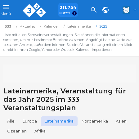
211.754
Nutzer
Menü
333
Aktuelles
Kalender
Lateinamerika
2025
Liste mit allen Schweineveranstaltungen. Sie können die Informationen
sortieren, um nur bestimmte Bereiche zu sehen. Angefügt ist eine Karte zur
besseren Anreise, außerdem können Sie eine Veranstaltung mit einem Klick
direkt in Ihren Google, Yahoo oder Outlook Kalender importieren.
Lateinamerika, Veranstaltung für
das Jahr 2025 im 333
Veranstaltungsplan
Alle
Europa
Lateinamerika
Nordamerika
Asien
Ozeanien
Afrika