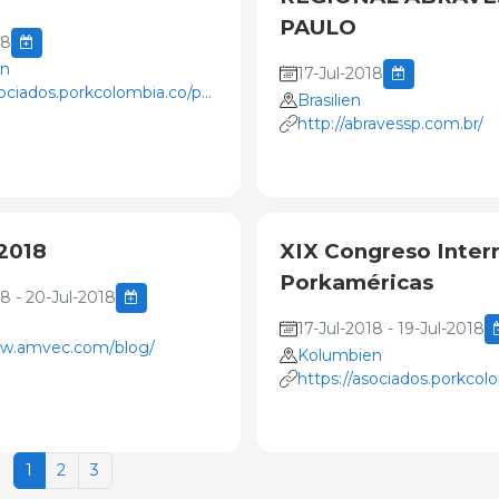
PAULO
18
en
17-Jul-2018
sociados.porkcolombia.co/porcicultores/index.php?
Brasilien
om_content&view=article&id=1347&It
http://abravessp.com.br/
2018
XIX Congreso Inter
Porkaméricas
18 - 20-Jul-2018
17-Jul-2018 - 19-Jul-2018
ww.amvec.com/blog/
Kolumbien
ricas/index.php
https://asociados.porkcol
1
2
3