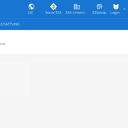
DE
Social 333
333-Unternehmensverzeichnis & Führer
333shop
Login
SSTATTUNG
ise,