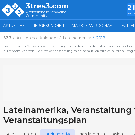
3tres3.com
2
Professionelle Schweine-
Echt
Community
AKTUELLES
TIERGESUNDHEIT
MÄRKTE-WIRTSCHAFT
FÜTTE
333
Aktuelles
Kalender
Lateinamerika
2018
Liste mit allen Schweineveranstaltungen. Sie können die Informationen sortiere
außerdem können Sie eine Veranstaltung mit einem Klick direkt in Ihren Google
Lateinamerika, Veranstaltung 
Veranstaltungsplan
Alle
Europa
Lateinamerika
Nordamerika
Asien
O