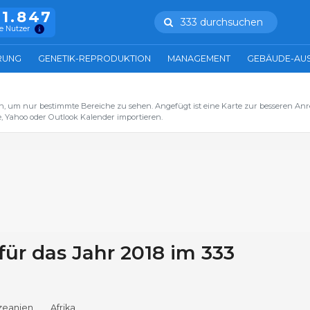
11.847
333 durchsuchen
e Nutzer
RUNG
GENETIK-REPRODUKTION
MANAGEMENT
GEBÄUDE-AU
n, um nur bestimmte Bereiche zu sehen. Angefügt ist eine Karte zur besseren Anre
, Yahoo oder Outlook Kalender importieren.
für das Jahr 2018 im 333
zeanien
Afrika