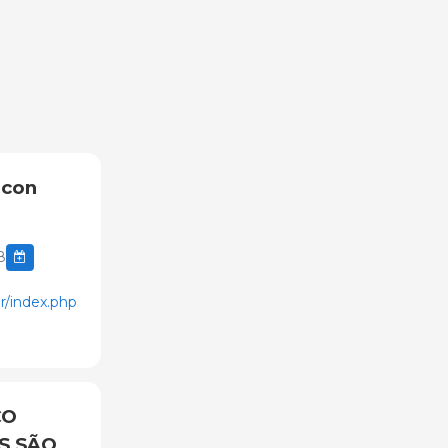
 con
8
r/index.php
CO
S SÃO