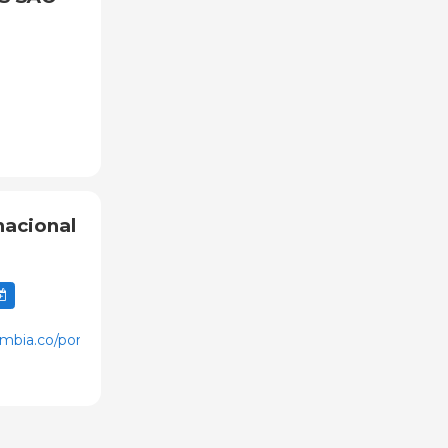
nacional
ombia.co/porcicultores/porciamericas/index.php