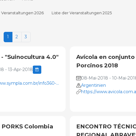
r Veranstaltungen 2026
Liste der Veranstaltungen 2025
1
2
3
 - "Suinocultura 4.0"
Avícola en conjunto
Porcinos 2018
18 - 13-Apr-2018
08-Mai-2018 - 10-Mai-201
ww.sympla.com.br/info360--
Argentinien
91964
https://www.avicola.com.a
 PORKS Colombia
ENCONTRO TÉCNI
REGIONAL ABRAVE