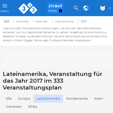
211.847
Nutzer
Menü
333
Aktuelles
Kalender
Lateinamerika
2017
Liste mit allen Schweineveranstaltungen. Sie können die Informationen
sortieren, um nur bestimmte Bereiche zu sehen. Angefügt ist eine Karte zur
besseren Anreise, außerdem können Sie eine Veranstaltung mit einem Klick
direkt in Ihren Google, Yahoo oder Outlook Kalender importieren.
Lateinamerika, Veranstaltung für
das Jahr 2017 im 333
Veranstaltungsplan
Alle
Europa
Lateinamerika
Nordamerika
Asien
Ozeanien
Afrika