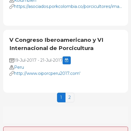
Kolumbien
https://asociados.porkcolombia.co/porcicultores/images/sl
porks.pdf
V Congreso Iberoamericano y VI
Internacional de Porcicultura
19-Jul-2017 - 21-Jul-2017
Peru
http://www.oiporcperu2017.com'
1
2