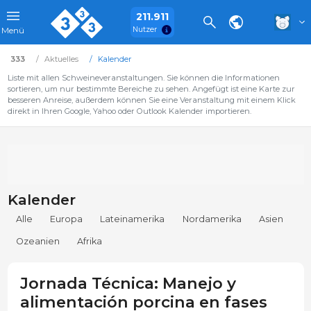
211.911
Nutzer
Menü
333
Aktuelles
Kalender
Liste mit allen Schweineveranstaltungen. Sie können die Informationen
sortieren, um nur bestimmte Bereiche zu sehen. Angefügt ist eine Karte zur
besseren Anreise, außerdem können Sie eine Veranstaltung mit einem Klick
direkt in Ihren Google, Yahoo oder Outlook Kalender importieren.
Kalender
Alle
Europa
Lateinamerika
Nordamerika
Asien
Ozeanien
Afrika
Jornada Técnica: Manejo y
alimentación porcina en fases