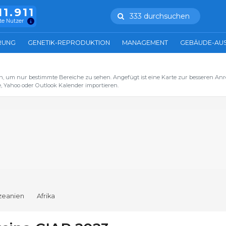
11.911
333 durchsuchen
te Nutzer
RUNG
GENETIK-REPRODUKTION
MANAGEMENT
GEBÄUDE-AU
n, um nur bestimmte Bereiche zu sehen. Angefügt ist eine Karte zur besseren Anre
, Yahoo oder Outlook Kalender importieren.
zeanien
Afrika