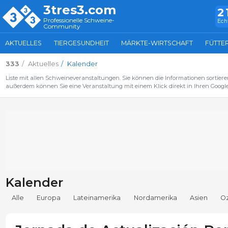
3tres3.com
2
Professionelle Schweine-
Ech
Community
AKTUELLES
TIERGESUNDHEIT
MÄRKTE-WIRTSCHAFT
FÜTTE
333
Aktuelles
Kalender
Liste mit allen Schweineveranstaltungen. Sie können die Informationen sortiere
außerdem können Sie eine Veranstaltung mit einem Klick direkt in Ihren Google
Kalender
Alle
Europa
Lateinamerika
Nordamerika
Asien
O