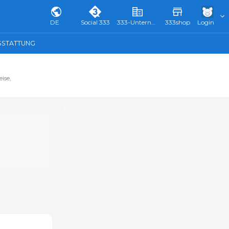
DE
Social 333
333-Unternehmensverzeichnis & Führer
333shop
Login
SSTATTUNG
ise,