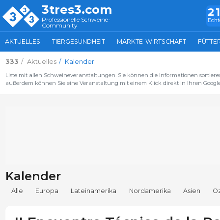
3tres3.com
2
Professionelle Schweine-
Echt
Community
AKTUELLES
TIERGESUNDHEIT
MÄRKTE-WIRTSCHAFT
FÜTTE
333
Aktuelles
Kalender
Liste mit allen Schweineveranstaltungen. Sie können die Informationen sortiere
außerdem können Sie eine Veranstaltung mit einem Klick direkt in Ihren Google
Kalender
Alle
Europa
Lateinamerika
Nordamerika
Asien
O