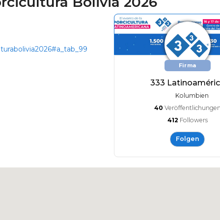
rcicultura Bolivia 2026
turabolivia2026#a_tab_99
Firma
333 Latinoaméri
Kolumbien
40
Veröffentlichunge
412
Followers
Folgen