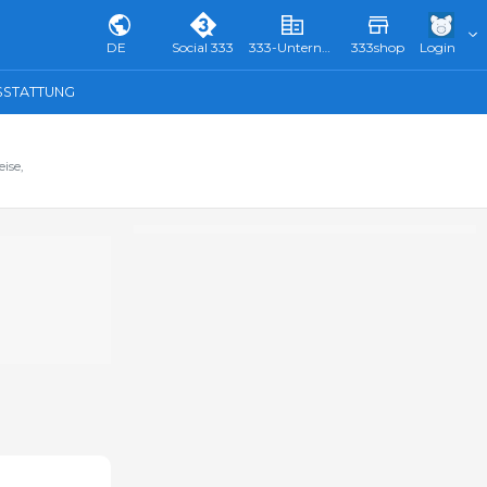
DE
Social 333
333-Unternehmensverzeichnis & Führer
333shop
Login
SSTATTUNG
ise,