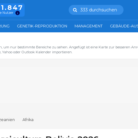
11.847
333 durchsuchen
e Nutzer
RUNG
GENETIK-REPRODUKTION
MANAGEMENT
GEBÄUDE-AU
n, um nur bestimmte Bereiche zu sehen. Angefügt ist eine Karte zur besseren Anre
, Yahoo oder Outlook Kalender importieren.
zeanien
Afrika