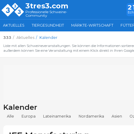
3tres3.com
2
Professionelle Schweine-
Ech
Community
AKTUELLES
TIERGESUNDHEIT
MÄRKTE-WIRTSCHAFT
FÜTTE
333
Aktuelles
Kalender
Liste mit allen Schweineveranstaltungen. Sie können die Informationen sortiere
außerdem können Sie eine Veranstaltung mit einem Klick direkt in Ihren Google
Kalender
Alle
Europa
Lateinamerika
Nordamerika
Asien
O