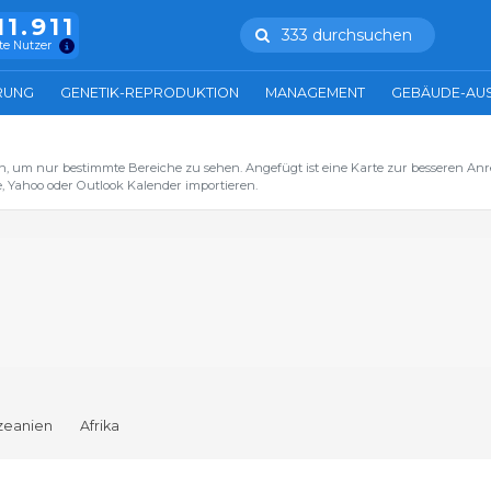
11.911
333 durchsuchen
te Nutzer
RUNG
GENETIK-REPRODUKTION
MANAGEMENT
GEBÄUDE-AU
n, um nur bestimmte Bereiche zu sehen. Angefügt ist eine Karte zur besseren Anre
, Yahoo oder Outlook Kalender importieren.
zeanien
Afrika