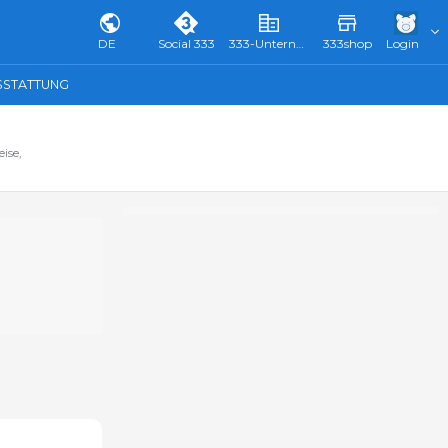
DE
Social 333
333-Unternehmensverzeichnis & Führer
333shop
Login
SSTATTUNG
ise,