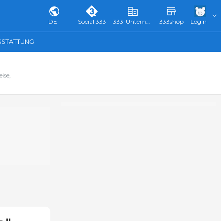
DE
Social 333
333-Unternehmensverzeichnis & Führer
333shop
Login
SSTATTUNG
ise,