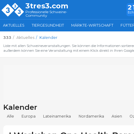
3tres3.com
2
Professionelle Schweine-
Ech
Community
AKTUELLES
TIERGESUNDHEIT
MÄRKTE-WIRTSCHAFT
FÜTTE
333
Aktuelles
Kalender
Liste mit allen Schweineveranstaltungen. Sie können die Informationen sortiere
außerdem können Sie eine Veranstaltung mit einem Klick direkt in Ihren Google
Kalender
Alle
Europa
Lateinamerika
Nordamerika
Asien
O