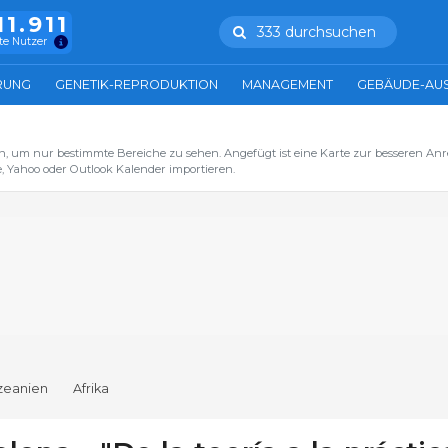
11.911
333 durchsuchen
te Nutzer
RUNG
GENETIK-REPRODUKTION
MANAGEMENT
GEBÄUDE-AU
n, um nur bestimmte Bereiche zu sehen. Angefügt ist eine Karte zur besseren Anre
, Yahoo oder Outlook Kalender importieren.
zeanien
Afrika