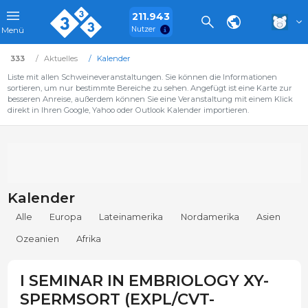
211.943
Nutzer
Menü
333
Aktuelles
Kalender
Liste mit allen Schweineveranstaltungen. Sie können die Informationen
sortieren, um nur bestimmte Bereiche zu sehen. Angefügt ist eine Karte zur
besseren Anreise, außerdem können Sie eine Veranstaltung mit einem Klick
direkt in Ihren Google, Yahoo oder Outlook Kalender importieren.
Kalender
Alle
Europa
Lateinamerika
Nordamerika
Asien
Ozeanien
Afrika
I SEMINAR IN EMBRIOLOGY XY-
SPERMSORT (EXPL/CVT-