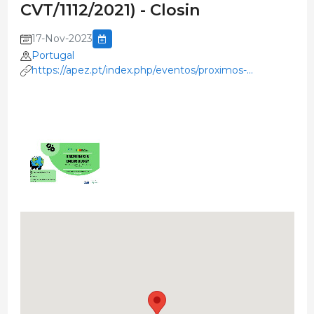
CVT/1112/2021) - Closin
17-Nov-2023
Portugal
https://apez.pt/index.php/eventos/proximos-
eventos/358-
I%20SEMINAR%20IN%20EMBRIOLOGY