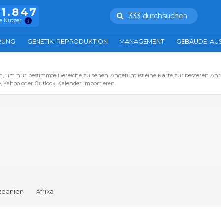
11.847
333 durchsuchen
e Nutzer
RUNG
GENETIK-REPRODUKTION
MANAGEMENT
GEBÄUDE-AU
n, um nur bestimmte Bereiche zu sehen. Angefügt ist eine Karte zur besseren Anre
, Yahoo oder Outlook Kalender importieren.
zeanien
Afrika