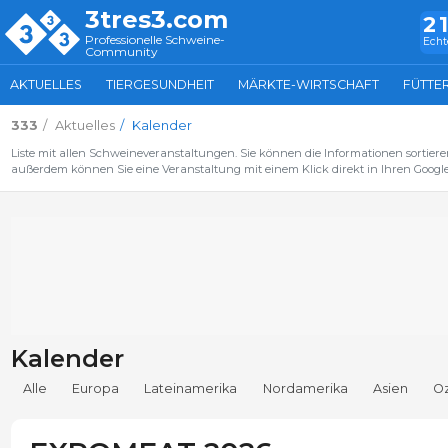
3tres3.com
2
Professionelle Schweine-
Echt
Community
AKTUELLES
TIERGESUNDHEIT
MÄRKTE-WIRTSCHAFT
FÜTTE
333
Aktuelles
Kalender
Liste mit allen Schweineveranstaltungen. Sie können die Informationen sortiere
außerdem können Sie eine Veranstaltung mit einem Klick direkt in Ihren Google
Kalender
Alle
Europa
Lateinamerika
Nordamerika
Asien
O