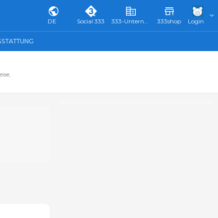
DE
Social 333
333-Unternehmensverzeichnis & Führer
333shop
Login
SSTATTUNG
ise,