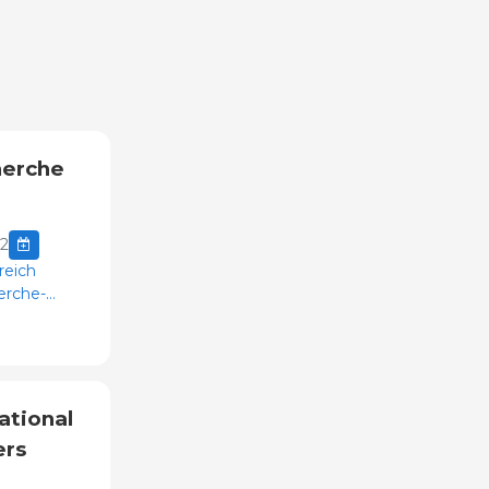
herche
22
reich
erche-
ational
ers