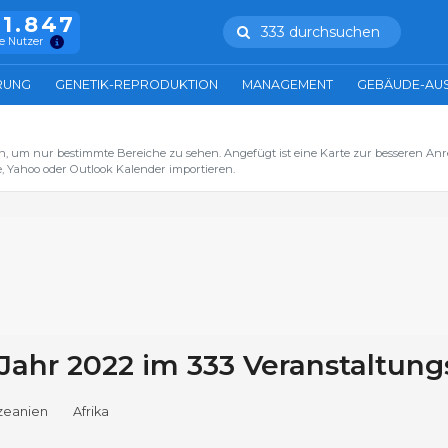
11.847
333 durchsuchen
e Nutzer
RUNG
GENETIK-REPRODUKTION
MANAGEMENT
GEBÄUDE-AU
n, um nur bestimmte Bereiche zu sehen. Angefügt ist eine Karte zur besseren Anre
, Yahoo oder Outlook Kalender importieren.
 Jahr 2022 im 333 Veranstaltung
zeanien
Afrika