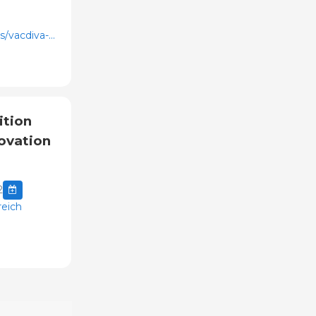
es/vacdiva-
p-hunters/
ition
ovation
2
reich