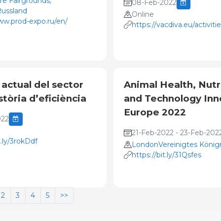
re Fairgrounds,
08-Feb-2022
ussland
Online
ww.prod-expo.ru/en/
https://vacdiva.eu/activiti
1st-international-worksho
 actual del sector
Animal Health, Nutr
istòria d’eficiència
and Technology Inn
Europe 2022
022
21-Feb-2022 - 23-Feb-202
t.ly/3rokDdf
LondonVereinigtes König
https://bit.ly/31Qsfes
2
3
4
5
>>