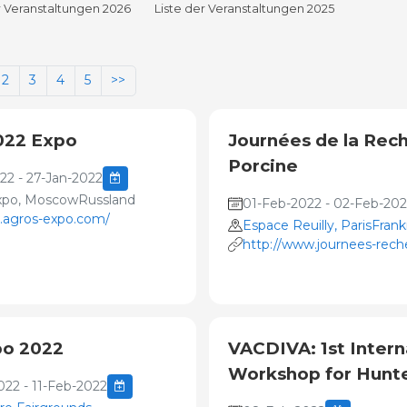
r Veranstaltungen 2026
Liste der Veranstaltungen 2025
2
3
4
5
>>
022 Expo
Journées de la Rec
Porcine
22 - 27-Jan-2022
xpo, MoscowRussland
01-Feb-2022 - 02-Feb-20
n.agros-expo.com/
Espace Reuilly, ParisFrank
http://www.journees-rech
porcine.com/home#
o 2022
VACDIVA: 1st Intern
Workshop for Hunt
22 - 11-Feb-2022