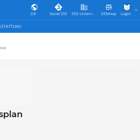
DE
Social 333
333-Unternehmensverzeichnis & Führer
333shop
Login
SSTATTUNG
ise,
splan