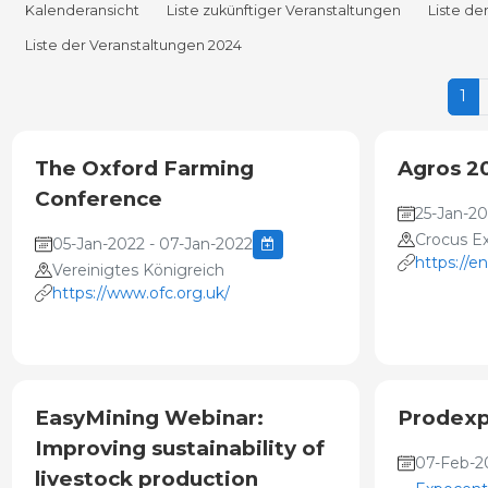
Kalenderansicht
Liste zukünftiger Veranstaltungen
Liste de
Liste der Veranstaltungen 2024
1
The Oxford Farming
Agros 2
Conference
25-Jan-20
Crocus E
05-Jan-2022 - 07-Jan-2022
https://e
Vereinigtes Königreich
https://www.ofc.org.uk/
EasyMining Webinar:
Prodexp
Improving sustainability of
07-Feb-20
livestock production