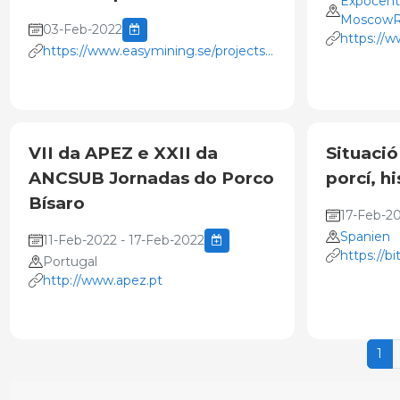
Expocent
MoscowR
03-Feb-2022
https://w
https://www.easymining.se/projects/feed-
phosphate/webinar3febr/
VII da APEZ e XXII da
Situació
ANCSUB Jornadas do Porco
porcí, h
Bísaro
17-Feb-2
Spanien
11-Feb-2022 - 17-Feb-2022
https://bi
Portugal
http://www.apez.pt
1