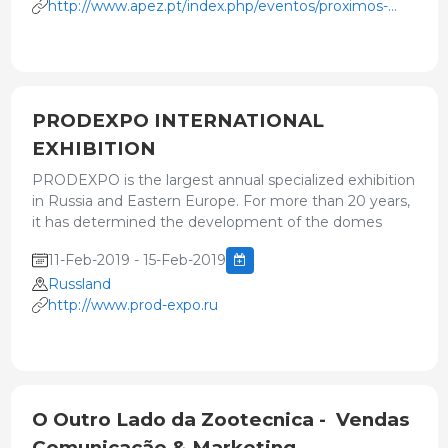
http://www.apez.pt/index.php/eventos/proximos-
eventos/258-
IV%20Jornadas%20do%20Porco%20B%C3%ADsaro
PRODEXPO INTERNATIONAL
EXHIBITION
PRODEXPO is the largest annual specialized exhibition
in Russia and Eastern Europe. For more than 20 years,
it has determined the development of the domes
11-Feb-2019 - 15-Feb-2019
Russland
http://www.prod-expo.ru
O Outro Lado da Zootecnica - Vendas
Comunicação & Marketing