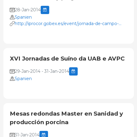
28-Jan-2014
Spanien
http://iprocor.gobex.es/event/jornada-de-campo-
sobre-enfermedades-y-plagas-en-la-dehesa-
alconchel-28
XVI Jornadas de Suíno da UAB e AVPC
29-Jan-2014 - 31-Jan-2014
Spanien
Mesas redondas Master en Sanidad y
producción porcina
31-Jan-2014