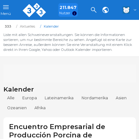
211.847
Nutzer
Menü
333
Aktuelles
Kalender
Liste mit allen Schweineveranstaltungen. Sie können die Informationen
sortieren, um nur bestimmte Bereiche zu sehen. Angefügt ist eine Karte zur
besseren Anreise, außerdem können Sie eine Veranstaltung mit einem Klick
direkt in Ihren Google, Yahoo oder Outlook Kalender importieren.
Kalender
Alle
Europa
Lateinamerika
Nordamerika
Asien
Ozeanien
Afrika
Encuentro Empresarial de
Producción Porcina de