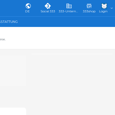
DE
Social 333
333-Unternehmensverzeichnis & Führer
333shop
Login
SSTATTUNG
ise,