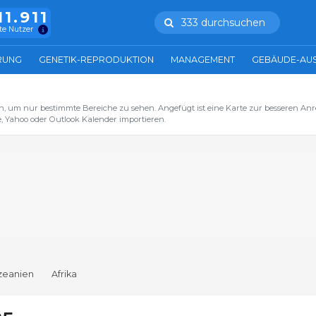
11.911
333 durchsuchen
te Nutzer
RUNG
GENETIK-REPRODUKTION
MANAGEMENT
GEBÄUDE-AU
n, um nur bestimmte Bereiche zu sehen. Angefügt ist eine Karte zur besseren Anre
, Yahoo oder Outlook Kalender importieren.
zeanien
Afrika