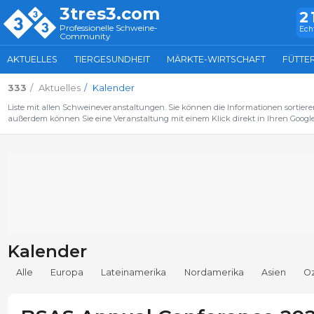
3tres3.com
2
Professionelle Schweine-
Ech
Community
AKTUELLES
TIERGESUNDHEIT
MÄRKTE-WIRTSCHAFT
FÜTTE
333
Aktuelles
Kalender
Liste mit allen Schweineveranstaltungen. Sie können die Informationen sortiere
außerdem können Sie eine Veranstaltung mit einem Klick direkt in Ihren Google
Kalender
Alle
Europa
Lateinamerika
Nordamerika
Asien
O