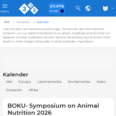
211.976
Nutzer
Menü
333
Aktuelles
Kalender
Liste mit allen Schweineveranstaltungen. Sie können die Informationen
sortieren, um nur bestimmte Bereiche zu sehen. Angefügt ist eine Karte zur
besseren Anreise, außerdem können Sie eine Veranstaltung mit einem Klick
direkt in Ihren Google, Yahoo oder Outlook Kalender importieren.
Kalender
Alle
Europa
Lateinamerika
Nordamerika
Asien
Ozeanien
Afrika
BOKU- Symposium on Animal
Nutrition 2026