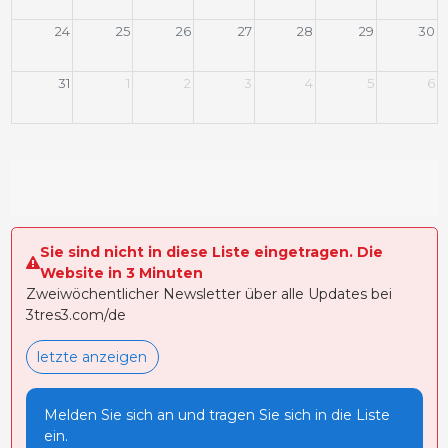
24
25
26
27
28
29
30
31
1
2
3
4
5
6
Sie sind nicht in diese Liste eingetragen. Die
Website in 3 Minuten
Zweiwöchentlicher Newsletter über alle Updates bei
3tres3.com/de
letzte anzeigen
Melden Sie sich an und tragen Sie sich in die Liste
ein.