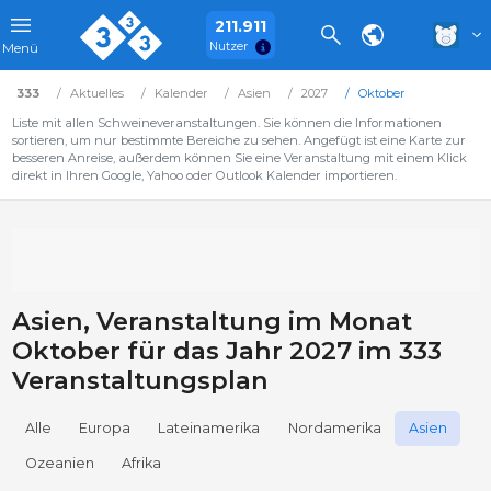
211.911
Nutzer
Menü
333
Aktuelles
Kalender
Asien
2027
Oktober
Liste mit allen Schweineveranstaltungen. Sie können die Informationen
sortieren, um nur bestimmte Bereiche zu sehen. Angefügt ist eine Karte zur
besseren Anreise, außerdem können Sie eine Veranstaltung mit einem Klick
direkt in Ihren Google, Yahoo oder Outlook Kalender importieren.
Asien, Veranstaltung im Monat
Oktober für das Jahr 2027 im 333
Veranstaltungsplan
Alle
Europa
Lateinamerika
Nordamerika
Asien
Ozeanien
Afrika