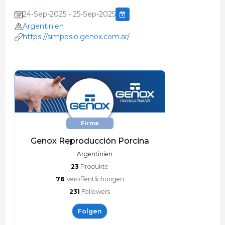
24-Sep-2025 - 25-Sep-2025
Argentinien
https://simposio.genox.com.ar/
Firma
Genox Reproducción Porcina
Argentinien
23
Produkte
76
Veröffentlichungen
231
Followers
Folgen