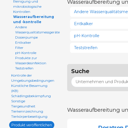
Wasseraufbereitung un
Reinigung und
mikrobiologische
Andere Wasserqualitätsme
Kontrollen
Wasseraufbereitung
und -kontrolle
Entkalker
Andere
Wasserqualitätsmessgeräte
pH-Kontrolle
Dosierpumpe
Entkalker
Teststreifen
Filter
pH-Kontrolle
Produkte zur
Wasserdesinfektion
Teststreifen
Suche
Kontrolle der
Umgebungsbedingungen
Künstliche Besamung
(KB)
Schädlingsbekämpfung
Sonstige
Tiergesundheit
Wasseraufbereitung un
Tierkennzeichnung
Tierkörperbeseitigung
Produkt veröffentlichen
Dosatron D