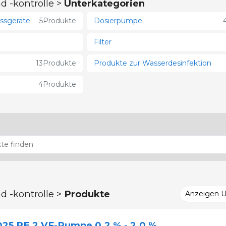
d -kontrolle >
Unterkategorien
ssgeräte
5
Produkte
Dosierpumpe
Filter
13
Produkte
Produkte zur Wasserdesinfektion
4
Produkte
d -kontrolle >
Produkte
Anzeigen 
25 RE 2 VF-Pumpe 0,2 % - 2,0 %