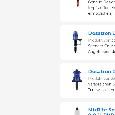
Genaue Dosier
Impfstoffen. E
ermöglichen.
Dosatron D
Produkt von
3
Spender für Me
Angetrieben d
Dosatron D
Produkt von
3
Verabreichen 
Trinkwasser. A
MixRite Sp