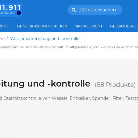
11.911
333 durchsuchen
te Nutzer
RUNG
GENETIK-REPRODUKTION
MANAGEMENT
GEBÄUDE-AU
ne
Wasseraufbereitung und -kontrolle
hweinebranche und die Viehwirtschaft im Allgemeinen, vom kleinen Bauernhof bis
itung und -kontrolle
(68 Produkte)
Qualitätskontrolle von Wasser: Entkalker, Spender, Filter, Testst