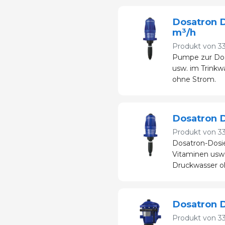
Dosatron D
m³/h
Produkt von
3
Pumpe zur Dos
usw. im Trinkw
ohne Strom.
Dosatron 
Produkt von
3
Dosatron-Dos
Vitaminen usw.
Druckwasser o
Dosatron 
Produkt von
3