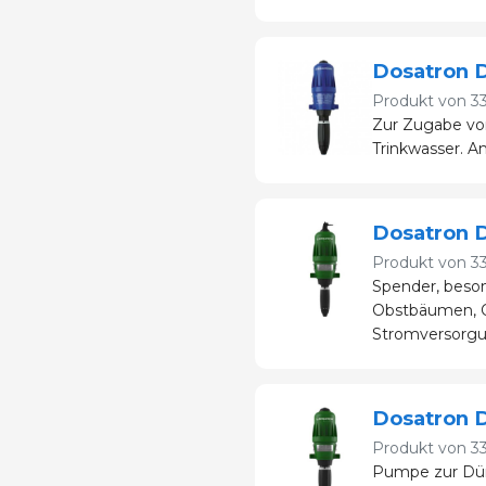
Dosatron 
Produkt von
3
Zur Zugabe vo
Trinkwasser. A
Dosatron D
Produkt von
3
Spender, beso
Obstbäumen, O
Stromversorgu
Dosatron D
Produkt von
3
Pumpe zur Dü