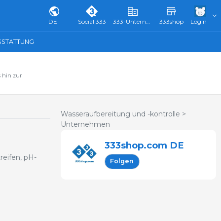
DE
Social 333
333-Unternehmensverzeichnis & Führer
333shop
Login
SSTATTUNG
 hin zur
Wasseraufbereitung und -kontrolle >
Unternehmen
333shop.com DE
reifen, pH-
Folgen