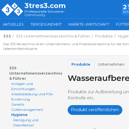
3tres3.com
2
Professionelle Schweine-
Ech
Community
AKTUELLES
TIERGESUNDHEIT
MÄRKTE-WIRTSCHAFT
FÜTTE
333
333-Unternehmensverzeichnis & Führer
Produkte
Hygie
Das 333-Verzeichnis ist ein Unternehmens- und Produktverzeichnis für die Sc
Lebensmittelindustrie.
Produkte
Unternehmen
333-
Unternehmensverzeichnis
Wasseraufbere
& Führer
Anlagen und
Einrichtungen
Produkte zur Aufbereitung und 
Arbeitskleidung und PSA
Kontrolle etc.
Ernährung
Genetik
Produkt veröffentlichen
Güllemanagement
Hygiene
Reinigung und
Desinfektion