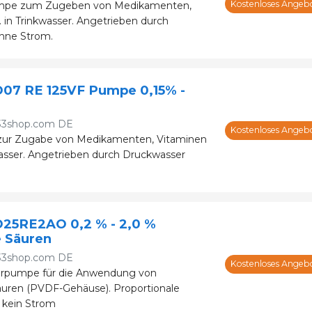
Kostenloses Angeb
mpe zum Zugeben von Medikamenten,
 in Trinkwasser. Angetrieben durch
hne Strom.
D07 RE 125VF Pumpe 0,15% -
33shop.com DE
Kostenloses Angeb
ur Zugabe von Medikamenten, Vitaminen
asser. Angetrieben durch Druckwasser
D25RE2AO 0,2 % - 2,0 %
e Säuren
33shop.com DE
Kostenloses Angeb
ierpumpe für die Anwendung von
äuren (PVDF-Gehäuse). Proportionale
 kein Strom