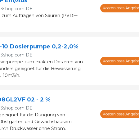
F Ein/Aus
Kostenloses Angeb
33shop.com DE
r zum Auftragen von Säuren (PVDF-
F-10 Dosierpumpe 0,2-2,0%
33shop.com DE
Kostenloses Angeb
osierpumpe zum exakten Dosieren von
onders geeignet für die Bewässerung.
zu 10m3/h.
D8GL2VF 02 - 2 %
33shop.com DE
Kostenloses Angeb
eeignet für die Düngung von
bstgärten und Gewächshäusern.
urch Druckwasser ohne Strom.