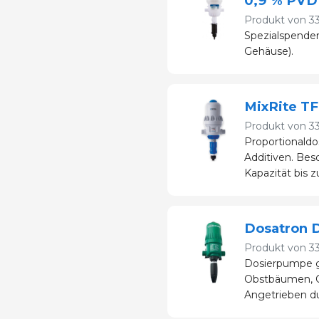
0,9 % PVD
Produkt von
3
Spezialspende
Gehäuse).
MixRite T
Produkt von
3
Proportionald
Additiven. Bes
Kapazität bis 
Dosatron 
Produkt von
3
Dosierpumpe g
Obstbäumen, O
Angetrieben d