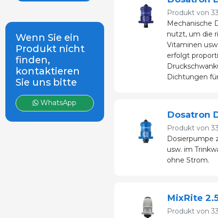
Produkt von
3
Mechanische D
nutzt, um die
Wenn Sie ein
Vitaminen usw.
Produkt nicht
erfolgt propor
finden,
Druckschwanku
kontaktieren
Dichtungen für
Sie uns bitte
WhatsApp
Dosatron 
Produkt von
3
Dosierpumpe z
usw. im Trinkw
ohne Strom.
MixRite 2
Produkt von
3