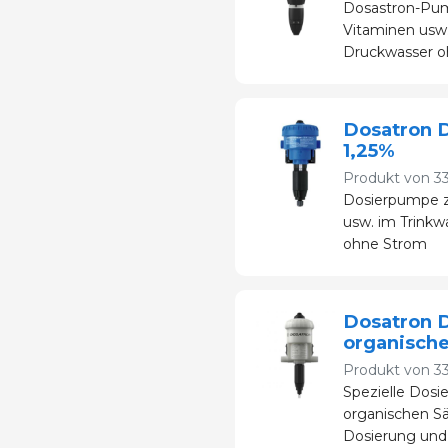
Dosastron-Pu
Vitaminen usw.
Druckwasser o
Dosatron 
1,25%
Produkt von
3
Dosierpumpe z
usw. im Trinkw
ohne Strom
Dosatron 
organisch
Produkt von
3
Spezielle Dos
organischen S
Dosierung und