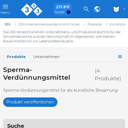
211.911
Nutzer
Menü
333
333-Unternehmensverzeichnis & Führer
Produkte
Künstliche
Das 333-Verzeichnis ist ein Unternehmens- und Produktverzeichnis für die
Schweinebranche und die Viehwirtschaft im Allgemeinen, vom kleinen
Bauernhof bis hin zur Lebensmittelindustrie.
Produkte
Unternehmen
Sperma-
(4
Verdünnungsmittel
Produkte)
Sperma-Verdünnungsmittel für die künstliche Besamung
Produkt veröffentlichen
Suche