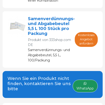
einer Kombination
wirksamer Antibiotika.
Samenverdünnungs-
und Abgabebeutel
5,5 L 100 Stück pro
Packung
Kostenloses
Angebot
Produkt von
333shop.com
anfordern
DE
Samenverdünnungs- und
Abgabebeutel, 5,5 L,
100/Packung
Wenn Sie ein Produkt nicht
finden, kontaktieren Sie uns
bitte
WhatsApp