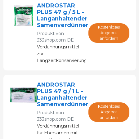
ANDROSTAR
PLUS 47 g / 5 L -
Langanhaltender
Samenverdünner
Kostenloses
Angebot
Produkt von
anfordern
333shop.com DE
Verdünnungsmittel
zur
Langzeitkonservierung
von Ebersamen.
Dadurch sind die
Zellen weniger anfällig
ANDROSTAR
für Schäden aufgrund
PLUS 47 g / 1 L -
nicht optimaler
Langanhaltender
Lagerbedingungen.
Samenverdünner
Kostenloses
Angebot
Produkt von
anfordern
333shop.com DE
Verdünnungsmittel
für Ebersamen mit