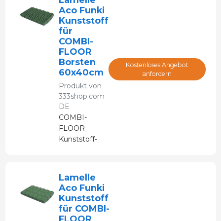
Aco Funki
Kunststoff
für
COMBI-
FLOOR
Borsten
Kostenloses Angebot
60x40cm
anfordern
Produkt von
333shop.com
DE
COMBI-
FLOOR
Kunststoff-
Bodenroste
speziell für
Sauen.
Lamelle
Aco Funki
Kunststoff
für COMBI-
FLOOR