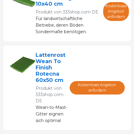
10x40 cm
Kostenloses
Angebot
Produkt von
333shop.com DE
anfordern
Für landwirtschaftliche
Betriebe, deren Böden
Sondermaße benötigen.
Lattenrost
Wean To
Finish
Rotecna
60x50 cm
Kostenloses Angebot
Produkt von
anfordern
333shop.com
DE
Wean-to-Mast-
Gitter eignen
sich optimal
sowohl für
Abferkelanlagen