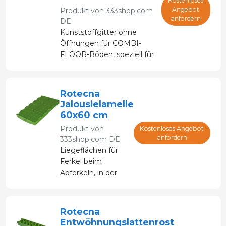
Kostenloses
Angebot
Produkt von
333shop.com
anfordern
DE
Kunststoffgitter ohne
Öffnungen für COMBI-
FLOOR-Böden, speziell für
Sauen. Das COMBI-
FLOOR-System bietet
zahlreiche
Rotecna
Kombinationsmöglichkeiten,
Jalousielamelle
um allen Anforderungen
60x60 cm
gerecht zu werden.
Produkt von
Kostenloses Angebot
anfordern
333shop.com DE
Liegeflächen für
Ferkel beim
Abferkeln, in der
Übergangsphase
und beim Absetzen
bis zur Mast.
Rotecna
Entwöhnungslattenrost