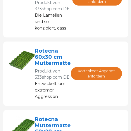
anfordern
Produkt von
333shop.com DE
Die Lamellen
sind so
konzipiert, dass
sie extremer
Aggression
durch die Sau
Rotecna
standhalten und
60x30 cm
gleichzeitig
Muttermatte
sowohl für die
Produkt von
Kostenloses Angebot
Mutter als auch
anfordern
333shop.com DE
für die Ferkel
Entwickelt, um
bequem sind.
extremer
Aggression
durch die Sau
standzuhalten
und gleichzeitig
Rotecna
sowohl für die
Muttermatte
Mutter als auch