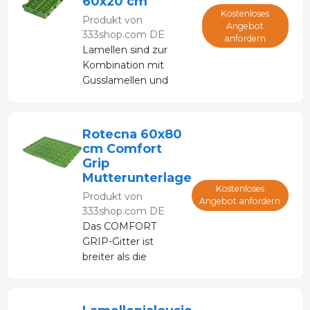
60x20 cm
für die Ferkel
Kostenloses
Produkt von
komfortabel zu
Angebot
333shop.com DE
anfordern
sein.
Lamellen sind zur
Kombination mit
Gusslamellen und
Mehrfachkombinationen
vorgesehen.
Rotecna 60x80
cm Comfort
Grip
Mutterunterlage
Kostenloses
Produkt von
Angebot anfordern
333shop.com DE
Das COMFORT
GRIP-Gitter ist
breiter als die
anderen: 800 mm
und verfügt über
eine spezielle