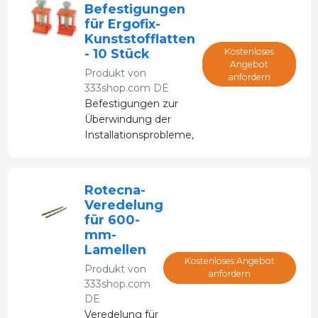
Befestigungen
für Ergofix-
Kunststofflatten
- 10 Stück
Kostenloses
Angebot
Produkt von
anfordern
333shop.com DE
Befestigungen zur
Überwindung der
Installationsprobleme,
die bei
herkömmlichen
Verankerungssystemen
Rotecna-
auftreten.
Veredelung
für 600-
mm-
Lamellen
Kostenloses Angebot
Produkt von
anfordern
333shop.com
DE
Veredelung für