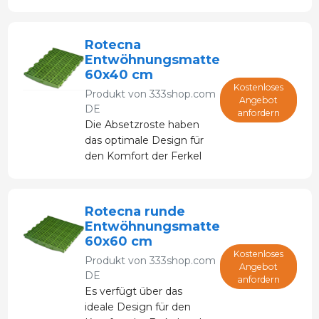
Übergangsphase
und beim Absetzen
bis zur Mast.
Rotecna
Entwöhnungsmatte
60x40 cm
Kostenloses
Produkt von
333shop.com
Angebot
DE
anfordern
Die Absetzroste haben
das optimale Design für
den Komfort der Ferkel
und ermöglichen ein
schnelleres Wachstum,
ohne die Extremitäten zu
Rotecna runde
schädigen.
Entwöhnungsmatte
60x60 cm
Kostenloses
Produkt von
333shop.com
Angebot
DE
anfordern
Es verfügt über das
ideale Design für den