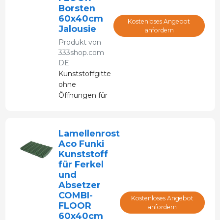
Borsten
60x40cm
Kostenloses Angebot
Jalousie
anfordern
Produkt von
333shop.com
DE
Kunststoffgitter
ohne
Öffnungen für
COMBI-
FLOOR-Böden
von Aco Funki,
Lamellenrost
speziell für
Aco Funki
Sauen.
Kunststoff
für Ferkel
und
Absetzer
COMBI-
Kostenloses Angebot
FLOOR
anfordern
60x40cm