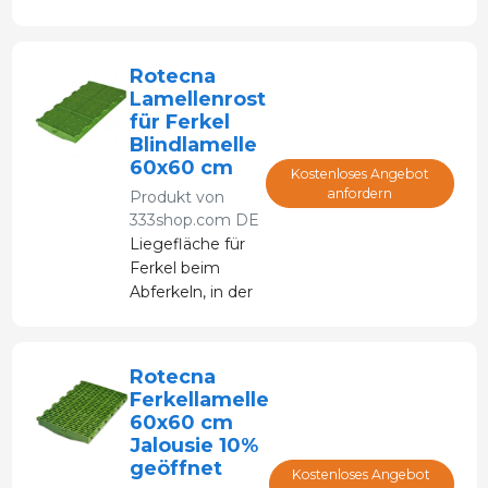
Abferkeln, in der
Übergangsphase
und beim
Rotecna
Absetzen bis zur
Lamellenrost
Mast.
für Ferkel
Blindlamelle
60x60 cm
Kostenloses Angebot
anfordern
Produkt von
333shop.com DE
Liegefläche für
Ferkel beim
Abferkeln, in der
Übergangsphase
und beim
Absetzen bis zur
Rotecna
Mast.
Ferkellamelle
60x60 cm
Jalousie 10%
geöffnet
Kostenloses Angebot