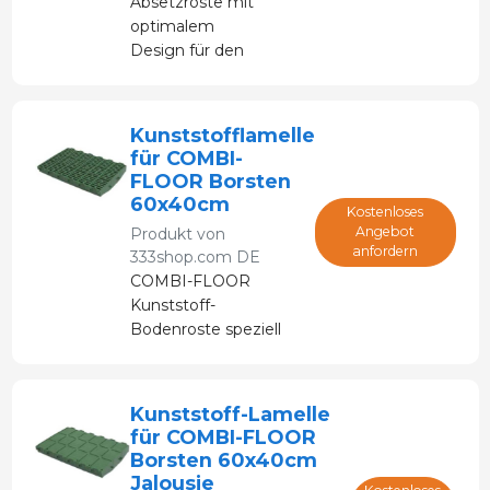
Absetzroste mit
optimalem
Design für den
Komfort der
Ferkel und für
ein schnelleres
Kunststofflamelle
Wachstum,
für COMBI-
ohne die
FLOOR Borsten
Extremitäten zu
60x40cm
Kostenloses
beschädigen.
Angebot
Produkt von
anfordern
333shop.com DE
COMBI-FLOOR
Kunststoff-
Bodenroste speziell
für Sauen.
Kunststoff-Lamelle
für COMBI-FLOOR
Borsten 60x40cm
Jalousie