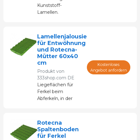
Kunststoff-
Lamellen.
Länge 60cm.
2-teiliges Set.
Lamellenjalousie
für Entwöhnung
und Rotecna-
Mütter 60x40
cm
Kostenloses
Angebot anfordern
Produkt von
333shop.com DE
Liegeflächen für
Ferkel beim
Abferkeln, in der
Übergangsphase und
beim Absetzen bis
zur Mast.
Rotecna
Spaltenboden
für Ferkel