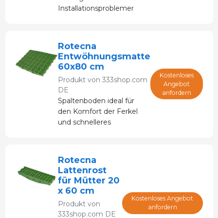
Installationsproblemen,
die bei aktuellen
Verankerungsystemen
auftreten.
Rotecna
Entwöhnungsmatte
60x80 cm
Kostenloses
Produkt von
333shop.com
Angebot
DE
anfordern
Spaltenboden ideal für
den Komfort der Ferkel
und schnelleres
Wachstum.
Rotecna
Lattenrost
für Mütter 20
x 60 cm
Kostenloses Angebot
Produkt von
anfordern
333shop.com DE