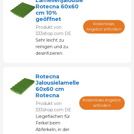
Lamellenjalousie
Reliefstruktur: DUAL
Rotecna 60x60
ANTI-SLIP, die
cm 10%
Müttern und Ferkeln
geöffnet
je nach ihren
Kostenloses
Produkt von
Anforderungen
Angebot anfordern
333shop.com DE
Komfort bietet.
Sehr leicht zu
reinigen und zu
desinfizieren.
Geringerer
Wärmeverlust der
Tiere durch Kontakt.
Rotecna
Jalousielamelle
60x60 cm
Rotecna
Kostenloses Angebot
Produkt von
anfordern
333shop.com DE
Liegeflächen für
Ferkel beim
Abferkeln, in der