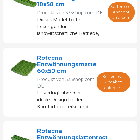
10x50 cm
Kostenloses
Angebot
Produkt von
333shop.com DE
anfordern
Dieses Modell bietet
Lösungen für
landwirtschaftliche Betriebe,
deren Böden aufgrund ihrer
besonderen Beschaffenheit
ungewöhnliche
Rotecna
Abmessungen erfordern.
Entwöhnungsmatte
60x50 cm
Kostenloses
Produkt von
333shop.com
Angebot
DE
anfordern
Es verfügt über das
ideale Design für den
Komfort der Ferkel und
ermöglicht ein
schnelleres Wachstum,
ohne die Extremitäten zu
Rotecna
schädigen.
Entwöhnungslattenrost