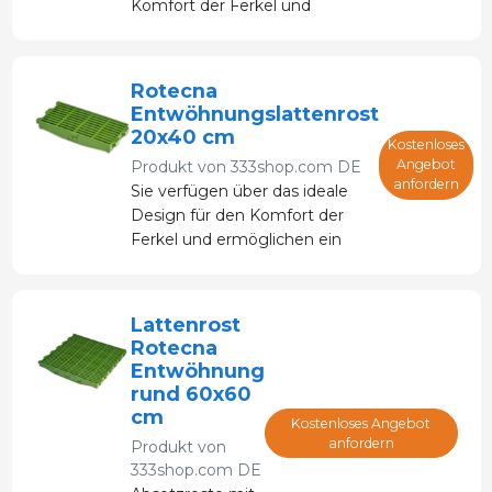
Komfort der Ferkel und
ermöglicht ein
schnelleres Wachstum,
ohne die Extremitäten zu
Rotecna
schädigen.
Entwöhnungslattenrost
20x40 cm
Kostenloses
Angebot
Produkt von
333shop.com DE
anfordern
Sie verfügen über das ideale
Design für den Komfort der
Ferkel und ermöglichen ein
schnelleres Wachstum, ohne
die Extremitäten zu
schädigen.
Lattenrost
Rotecna
Entwöhnung
rund 60x60
cm
Kostenloses Angebot
anfordern
Produkt von
333shop.com DE