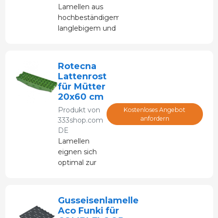
Lamellen aus
hochbeständigem,
langlebigem und
flexiblem
Polypropylen.
Rotecna
Lattenrost
für Mütter
20x60 cm
Produkt von
Kostenloses Angebot
anfordern
333shop.com
DE
Lamellen
eignen sich
optimal zur
Anpassung
der
Fanglamelle.
Gusseisenlamelle
Aco Funki für