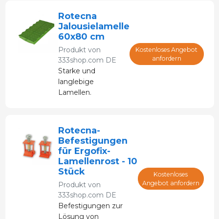
(im
Rotecna
Ferkelbereich)
Jalousielamelle
als auch für
60x80 cm
Übergangs-
Produkt von
Kostenloses Angebot
und
anfordern
333shop.com DE
Mastanlagen
Starke und
und bieten den
langlebige
nötigen
Lamellen.
Komfort und
Geringerer
Halt.
Wärmeverlust der
Tiere durch
Rotecna-
Kontakt. Große
Befestigungen
Auswahl für jeden
für Ergofix-
Bedarf und jede
Lamellenrost - 10
Installation
Stück
Kostenloses
Angebot anfordern
Produkt von
333shop.com DE
Befestigungen zur
Lösung von