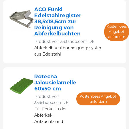
ACO Funki
Edelstahlregister
38,5x18,5cm zur
Kostenloses
Reinigung von
Angebot
Abferkelbuchten
anfordern
Produkt von
333shop.com DE
Abferkelbuchtenreinigungssystem
aus Edelstahl
Rotecna
Jalousielamelle
60x50 cm
Produkt von
Kostenloses Angebot
anfordern
333shop.com DE
Für Ferkel in der
Abferkel-,
Aufzucht- und
Mastphase.