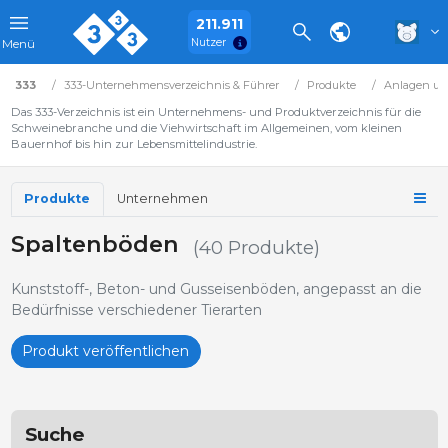
211.911
Nutzer
Menü
333
333-Unternehmensverzeichnis & Führer
Produkte
Anlagen un
Das 333-Verzeichnis ist ein Unternehmens- und Produktverzeichnis für die
Schweinebranche und die Viehwirtschaft im Allgemeinen, vom kleinen
Bauernhof bis hin zur Lebensmittelindustrie.
Produkte
Unternehmen
Spaltenböden
(40 Produkte)
Kunststoff-, Beton- und Gusseisenböden, angepasst an die
Bedürfnisse verschiedener Tierarten
Produkt veröffentlichen
Suche