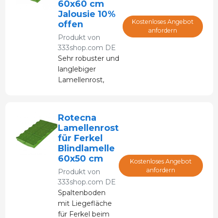
60x60 cm
Jalousie 10%
Kostenloses Angebot
offen
anfordern
Produkt von
333shop.com DE
Sehr robuster und
langlebiger
Lamellenrost,
leicht zu reinigen
und zu
desinfizieren, mit
Rotecna
geringerem
Lamellenrost
Wärmeverlust der
für Ferkel
Tiere durch
Blindlamelle
Kontakt
60x50 cm
Kostenloses Angebot
anfordern
Produkt von
333shop.com DE
Spaltenboden
mit Liegefläche
für Ferkel beim