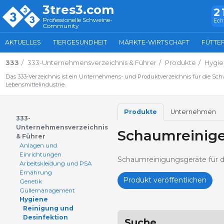
3tres3.com
2
Professionelle Schweine-
Ech
Community
AKTUELLES
TIERGESUNDHEIT
MÄRKTE-WIRTSCHAFT
FÜTTE
333
333-Unternehmensverzeichnis & Führer
Produkte
Hygie
Das 333-Verzeichnis ist ein Unternehmens- und Produktverzeichnis für die Sc
Lebensmittelindustrie.
Produkte
Unternehmen
333-
Unternehmensverzeichnis
Schaumreinige
& Führer
Anlagen und
Einrichtungen
Schaumreinigungsgeräte für de
Arbeitskleidung und PSA
Ernährung
Produkt veröffentlichen
Genetik
Güllemanagement
Hygiene
Reinigung und
Desinfektion
Suche