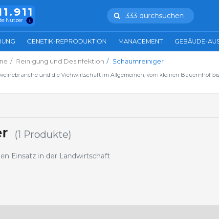
11.911
333 durchsuchen
te Nutzer
RUNG
GENETIK-REPRODUKTION
MANAGEMENT
GEBÄUDE-AU
ne
Reinigung und Desinfektion
Schaumreiniger
hweinebranche und die Viehwirtschaft im Allgemeinen, vom kleinen Bauernhof bis
r
(1 Produkte)
n Einsatz in der Landwirtschaft