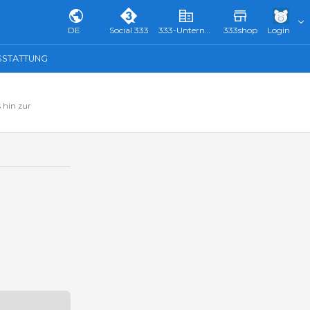
DE
Social 333
333-Unternehmensverzeichnis & Führer
333shop
Login
SSTATTUNG
 hin zur