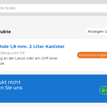
ukte
Anzeigen 
ole 1,8 mm. 2 Liter Kanister
33shop.com DE
Kostenloses Angeb
g an der Lanze oder am Griff einer
le.
kt nicht
en Sie uns