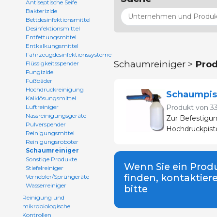
Antiseptische Seife
Bakterizide
Bettdesinfektionsmittel
Desinfektionsmittel
Entfettungsmittel
Entkalkungsmittel
Fahrzeugdesinfektionssysteme
Schaumreiniger >
Prod
Flüssigkeitsspender
Fungizide
Fußbäder
Hochdruckreinigung
Schaumpist
Kalklösungsmittel
Luftreiniger
Produkt von
3
Nassreinigungsgeräte
Zur Befestigun
Pulverspender
Hochdruckpisto
Reinigungsmittel
Reinigungsroboter
Schaumreiniger
Sonstige Produkte
Wenn Sie ein Produ
Stiefelreiniger
finden, kontaktier
Vernebler/Sprühgeräte
Wasserreiniger
bitte
Reinigung und
mikrobiologische
Kontrollen