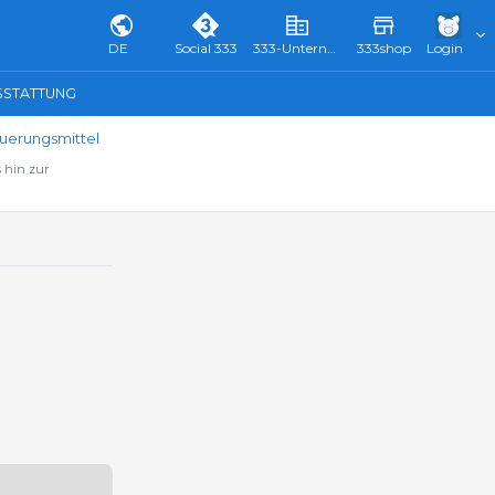
DE
Social 333
333-Unternehmensverzeichnis & Führer
333shop
Login
SSTATTUNG
uerungsmittel
 hin zur