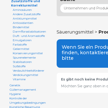
Zusatzstoffe und
Korrekturmittel
Aminosäuren
Andere Zusatzstoffe
Antiklumpmittel
Antioxidantien
Bindemittel
Säuerungsmittel >
Pro
Darmflorastabilisatoren
Duft- und Aromastoffe
Emulgatoren
Farbstoffe
Wenn Sie ein Produ
Geliermittel
finden, kontaktier
Konservierungsmittel
bitte
Spurenelemente
Stabilisatoren
Süßstoffe
Verdaulichkeitsförderer
Verdickungsmittel
Es gibt noch keine Produk
Vitamine
Genetik
Möchten Sie ganz oben in d
Güllemanagement
Hygiene
Kontrolle der
Umgebungsbedingungen
Künstliche Besamung