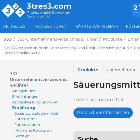
3tres3.com
2
Professionelle Schweine-
Ech
Community
AKTUELLES
TIERGESUNDHEIT
MÄRKTE-WIRTSCHAFT
FÜTTE
333
333-Unternehmensverzeichnis & Führer
Produkte
Ernäh
Das 333-Verzeichnis ist ein Unternehmens- und Produktverzeichnis für die Sc
Lebensmittelindustrie.
Produkte
Unternehmen
333-
Unternehmensverzeichnis
Säuerungsmitt
& Führer
Anlagen und
Einrichtungen
Futtersäuerungsmittel
Arbeitskleidung und PSA
Ernährung
Produkt veröffentlichen
Ergänzungsfuttermittel
Futtermittel
Futterzutaten
Milch und Kolostrum
Sonstige
Suche