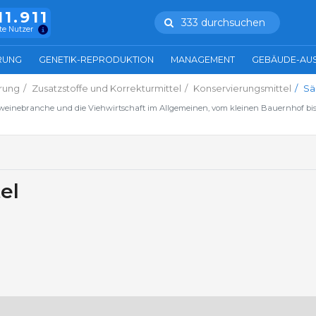
11.911
333 durchsuchen
te Nutzer
RUNG
GENETIK-REPRODUKTION
MANAGEMENT
GEBÄUDE-AU
rung
Zusatzstoffe und Korrekturmittel
Konservierungsmittel
Sä
hweinebranche und die Viehwirtschaft im Allgemeinen, vom kleinen Bauernhof bis
el