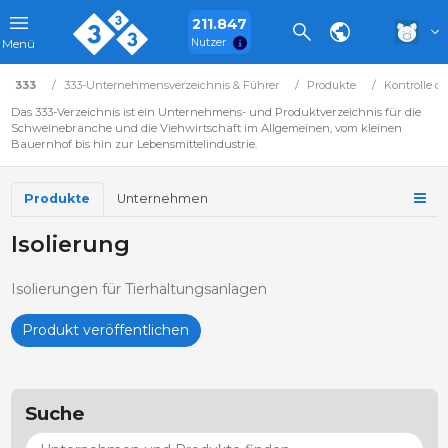
211.847
Nutzer
Menü
333
333-Unternehmensverzeichnis & Führer
Produkte
Kontrolle 
Das 333-Verzeichnis ist ein Unternehmens- und Produktverzeichnis für die
Schweinebranche und die Viehwirtschaft im Allgemeinen, vom kleinen
Bauernhof bis hin zur Lebensmittelindustrie.
Produkte
Unternehmen
Isolierung
Isolierungen für Tierhaltungsanlagen
Produkt veröffentlichen
Suche