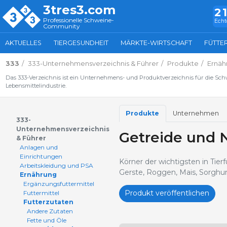
3tres3.com
2
Professionelle Schweine-
Echt
Community
AKTUELLES
TIERGESUNDHEIT
MÄRKTE-WIRTSCHAFT
FÜTTE
333
333-Unternehmensverzeichnis & Führer
Produkte
Ernäh
Das 333-Verzeichnis ist ein Unternehmens- und Produktverzeichnis für die Sc
Lebensmittelindustrie.
Produkte
Unternehmen
333-
Unternehmensverzeichnis
Getreide und
& Führer
Anlagen und
Einrichtungen
Körner der wichtigsten in Tie
Arbeitskleidung und PSA
Gerste, Roggen, Mais, Sorghu
Ernährung
Ergänzungsfuttermittel
Produkt veröffentlichen
Futtermittel
Futterzutaten
Andere Zutaten
Fette und Öle