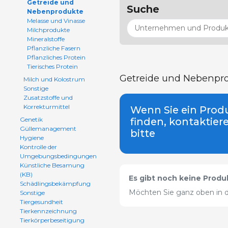
Getreide und
Suche
Nebenprodukte
Melasse und Vinasse
Milchprodukte
Mineralstoffe
Pflanzliche Fasern
Pflanzliches Protein
Tierisches Protein
Getreide und Nebenpr
Milch und Kolostrum
Sonstige
Zusatzstoffe und
Korrekturmittel
Wenn Sie ein Produ
Genetik
finden, kontaktier
Güllemanagement
bitte
Hygiene
Kontrolle der
Umgebungsbedingungen
Künstliche Besamung
(KB)
Es gibt noch keine Produk
Schädlingsbekämpfung
Möchten Sie ganz oben in d
Sonstige
Tiergesundheit
Tierkennzeichnung
Tierkörperbeseitigung