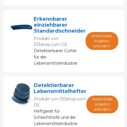
Lebensmittelindustrie
und HACCP-
Protokolle.
Erkennbarer
einziehbarer
Standardschneider
Kostenloses
Produkt von
Angebot
333shop.com DE
anfordern
Detektierbarer Cutter
für die
Lebensmittelindustrie
und Schlachthöfe.
Entwickelt zum
Schneiden von
Detektierbarer
Verpackungen und
Lebensmittelhefter
Umhüllungen.
Produkt von
333shop.com
Kostenloses
Angebot
DE
anfordern
Heftgerät für
Schlachthöfe und die
Lebensmittelindustrie.