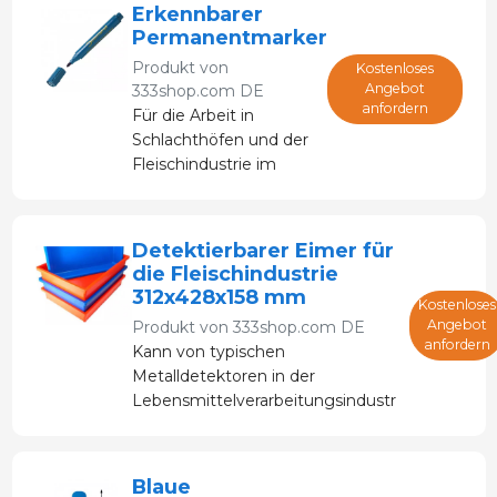
Inhalte effizient
Erkennbarer
und sicher
Permanentmarker
schneidet. Nach
Produkt von
Kostenloses
dem Schneiden
Angebot
333shop.com DE
wird die Klinge
anfordern
Für die Arbeit in
zurückgezogen.
Schlachthöfen und der
Fleischindustrie im
Allgemeinen. Korpus
und Deckel aus blauem
Kunststoff. Runde
Detektierbarer Eimer für
Spitze
die Fleischindustrie
312x428x158 mm
Kostenloses
Angebot
Produkt von
333shop.com DE
anfordern
Kann von typischen
Metalldetektoren in der
Lebensmittelverarbeitungsindustrie
erkannt und aussortiert werden.
Blaue