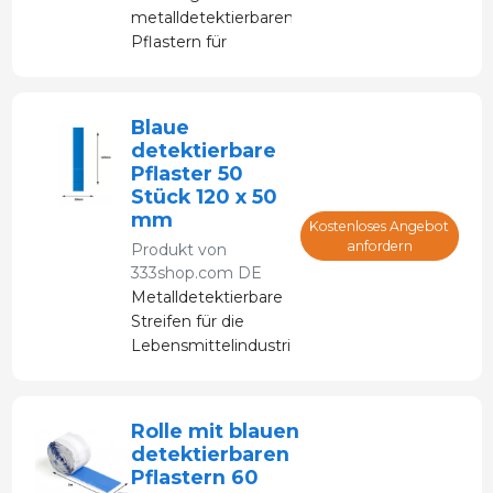
metalldetektierbaren
Pflastern für
Schlachthöfe, die
Lebensmittelindustrie
und HACCP-
Blaue
Protokolle.
detektierbare
Pflaster 50
Stück 120 x 50
mm
Kostenloses Angebot
anfordern
Produkt von
333shop.com DE
Metalldetektierbare
Streifen für die
Lebensmittelindustrie
und HACCP-
Protokolle.
Rolle mit blauen
detektierbaren
Pflastern 60