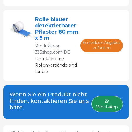
Kein
Kontaminationsrisiko.
Verwendet keine
Rolle blauer
Heftklammern.
detektierbarer
Pflaster 80 mm
x 5 m
Kostenloses Angebot
Produkt von
anfordern
333shop.com DE
Detektierbare
Rollenverbände sind
für die
Lebensmittelindustrie
konzipiert.
Wenn Sie ein Produkt nicht
finden, kontaktieren Sie uns
bitte
WhatsApp