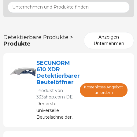
Detektierbare Produkte >
Anzeigen
Produkte
Unternehmen
SECUNORM
610 XDR
Detektierbarer
Beutelöffner
Kostenloses Angebot
Produkt von
anfordern
333shop.com DE
Der erste
universelle
Beutelschneider,
der Beutel aller
Stärken und