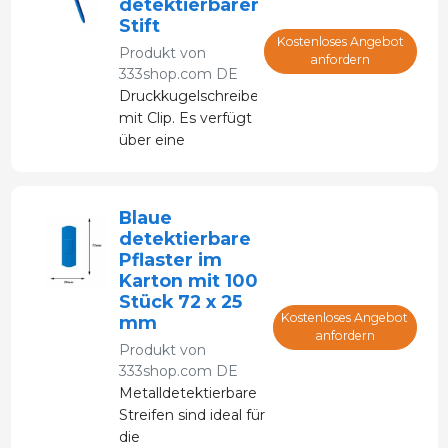
detektierbarer
Aufbewahrungsbox).
Stift
Polyurethanschaum
Kostenloses Angebot
Produkt von
Kordel: Kunststoff
anfordern
333shop.com DE
Druckkugelschreiber
mit Clip. Es verfügt
über eine
Tintenpatrone mit
einem
hochwertigen
Blaue
Edelstahlgehäuse.
detektierbare
Pflaster im
Karton mit 100
Stück 72 x 25
Kostenloses Angebot
mm
anfordern
Produkt von
333shop.com DE
Metalldetektierbare
Streifen sind ideal für
die