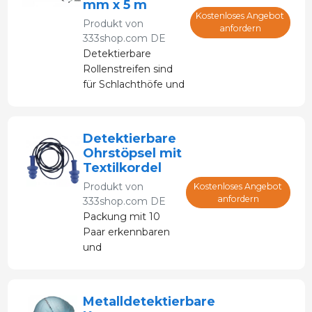
mm x 5 m
Kostenloses Angebot
Produkt von
anfordern
333shop.com DE
Detektierbare
Rollenstreifen sind
für Schlachthöfe und
die
Lebensmittelindustrie
konzipiert
Detektierbare
Ohrstöpsel mit
Textilkordel
Produkt von
Kostenloses Angebot
anfordern
333shop.com DE
Packung mit 10
Paar erkennbaren
und
wiederverwendbaren
TPR-Ohrstöpseln
mit Textilkordel
Metalldetektierbare