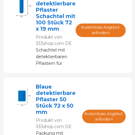
detektierbare
Pflaster
Schachtel mit
100 Stück 72
Kostenloses Angebot
x 19 mm
anfordern
Produkt von
333shop.com DE
Schachtel mit
detektierbaren
Pflastern für
Schlachthöfe,
Fleischindustrie, ...
HACCP-
Blaue
Protokolle
detektierbare
Pflaster 50
Stück 72 x 50
mm
Kostenloses Angebot
anfordern
Produkt von
333shop.com DE
Packung mit