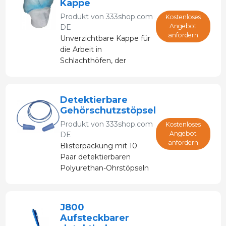
Kappe
Produkt von
333shop.com
Kostenloses
Angebot
DE
anfordern
Unverzichtbare Kappe für
die Arbeit in
Schlachthöfen, der
Lebensmittel-, Pharma-
oder Chemieindustrie.
100 Einheiten
Detektierbare
Gehörschutzstöpsel
Produkt von
333shop.com
Kostenloses
Angebot
DE
anfordern
Blisterpackung mit 10
Paar detektierbaren
Polyurethan-Ohrstöpseln
mit Kunststoffkordel.
Messingeinsatz, ideal für
die
J800
Lebensmittelindustrie. Ø
Aufsteckbarer
12 mm (9 Paar + 1 Paar in