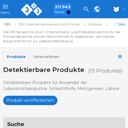
211.943
Nutzer
Menü
333
333-Unternehmensverzeichnis & Führer
Produkte
Detekt
Das 333-Verzeichnis ist ein Unternehmens- und Produktverzeichnis für die
Schweinebranche und die Viehwirtschaft im Allgemeinen, vom kleinen
Bauernhof bis hin zur Lebensmittelindustrie.
Produkte
Unternehmen
Detektierbare Produkte
(15 Produkte)
Detektierbare Produkte für Anwender der
Lebensmittelindustrie: Schlachthöfe, Metzgereien, Labore …
Produkt veröffentlichen
Suche