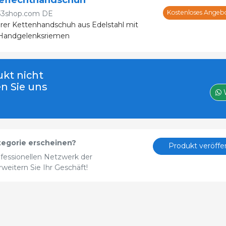
Kostenloses Angeb
33shop.com DE
rer Kettenhandschuh aus Edelstahl mit
 Handgelenksriemen
kt nicht
en Sie uns
tegorie erscheinen?
Produkt veröffe
fessionellen Netzwerk der
eitern Sie Ihr Geschäft!