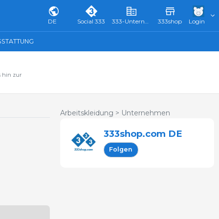
DE
Social 333
333-Unternehmensverzeichnis & Führer
333shop
Login
SSTATTUNG
 hin zur
Arbeitskleidung >
Unternehmen
333shop.com DE
Folgen