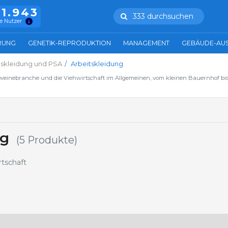
11.943
333 durchsuchen
e Nutzer
RUNG
GENETIK-REPRODUKTION
MANAGEMENT
GEBÄUDE-AU
tskleidung und PSA
Arbeitskleidung
hweinebranche und die Viehwirtschaft im Allgemeinen, vom kleinen Bauernhof bis
ng
(5 Produkte)
rtschaft