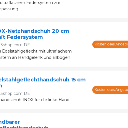
 ultraflachem Federsystem zur
npassung.
OX-Netzhandschuh 20 cm
it Federsystem
Kostenloses Angeb
33shop.com DE
Edelstahlgeflecht mit ultraflachem
system an Handgelenk und Ellbogen
lstahlgeflechthandschuh 15 cm
n
Kostenloses Angeb
33shop.com DE
handschuh INOX für die linke Hand
ndbarer
geflechthandschuh