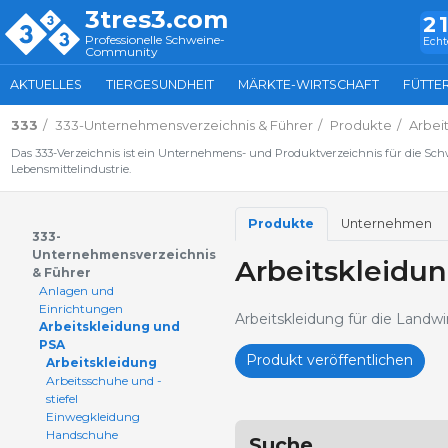
3tres3.com
2
Professionelle Schweine-
Echt
Community
AKTUELLES
TIERGESUNDHEIT
MÄRKTE-WIRTSCHAFT
FÜTTE
333
333-Unternehmensverzeichnis & Führer
Produkte
Arbei
Das 333-Verzeichnis ist ein Unternehmens- und Produktverzeichnis für die Sc
Lebensmittelindustrie.
Produkte
Unternehmen
333-
Unternehmensverzeichnis
Arbeitskleidu
& Führer
Anlagen und
Einrichtungen
Arbeitskleidung für die Landwi
Arbeitskleidung und
PSA
Produkt veröffentlichen
Arbeitskleidung
Arbeitsschuhe und -
stiefel
Einwegkleidung
Handschuhe
Suche