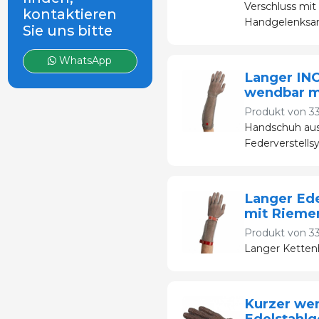
Verschluss mit
kontaktieren
Handgelenksa
Sie uns bitte
WhatsApp
Langer IN
wendbar m
Produkt von
3
Handschuh aus 
Federverstell
Langer Ede
mit Rieme
Produkt von
3
Langer Ketten
Kurzer we
Edelstahl