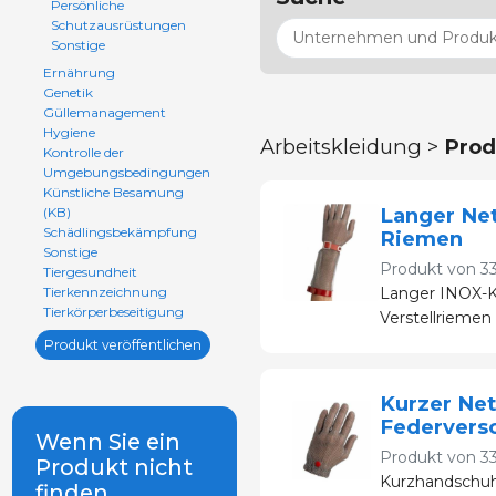
Persönliche
Schutzausrüstungen
Sonstige
Ernährung
Genetik
Güllemanagement
Hygiene
Arbeitskleidung >
Prod
Kontrolle der
Umgebungsbedingungen
Künstliche Besamung
Langer Ne
(KB)
Schädlingsbekämpfung
Riemen
Sonstige
Produkt von
3
Tiergesundheit
Tierkennzeichnung
Langer INOX-K
Tierkörperbeseitigung
Verstellriemen
Produkt veröffentlichen
Kurzer Ne
Federvers
Wenn Sie ein
Produkt von
3
Produkt nicht
Kurzhandschuh
finden,