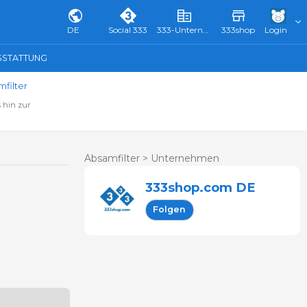
DE
Social 333
333-Unternehmensverzeichnis & Führer
333shop
Login
SSTATTUNG
filter
 hin zur
Absamfilter >
Unternehmen
333shop.com DE
Folgen