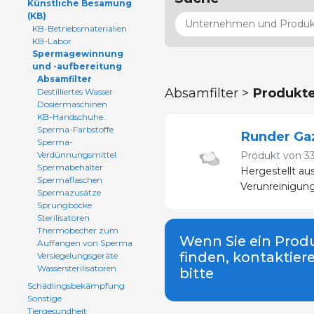
Künstliche Besamung
(KB)
KB-Betriebsmaterialien
KB-Labor
Spermagewinnung
und -aufbereitung
Absamfilter
Absamfilter >
Produkt
Destilliertes Wasser
Dosiermaschinen
KB-Handschuhe
Sperma-Farbstoffe
Runder Gaz
Sperma-
Verdünnungsmittel
Produkt von
3
Spermabehälter
Hergestellt au
Spermaflaschen
Verunreinigun
Spermazusätze
Sprungböcke
Sterilisatoren
Thermobecher zum
Wenn Sie ein Produ
Auffangen von Sperma
finden, kontaktier
Versiegelungsgeräte
Wassersterilisatoren
bitte
Schädlingsbekämpfung
Sonstige
Tiergesundheit