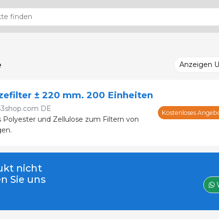
e
Anzeigen 
efilter ± 220 mm. 200 Einheiten
33shop.com DE
Kostenloses Angeb
s Polyester und Zellulose zum Filtern von
gen.
kt nicht
en Sie uns