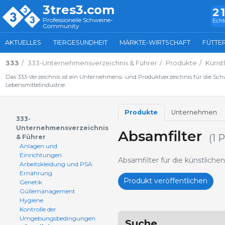
3tres3.com
2
Professionelle Schweine-
Echt
Community
AKTUELLES
TIERGESUNDHEIT
MÄRKTE-WIRTSCHAFT
FÜTTE
333
333-Unternehmensverzeichnis & Führer
Produkte
Künst
Das 333-Verzeichnis ist ein Unternehmens- und Produktverzeichnis für die Sc
Lebensmittelindustrie.
Produkte
Unternehmen
333-
Unternehmensverzeichnis
Absamfilter
(1 
& Führer
Anlagen und
Einrichtungen
Absamfilter für die künstlic
Arbeitskleidung und PSA
Ernährung
Produkt veröffentlichen
Genetik
Güllemanagement
Hygiene
Kontrolle der
Umgebungsbedingungen
Suche