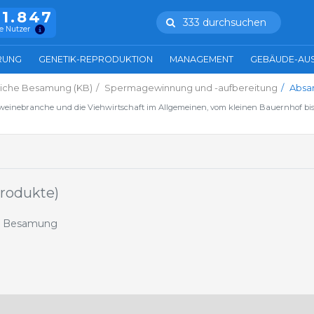
11.847
333 durchsuchen
e Nutzer
RUNG
GENETIK-REPRODUKTION
MANAGEMENT
GEBÄUDE-AU
liche Besamung (KB)
Spermagewinnung und -aufbereitung
Absam
hweinebranche und die Viehwirtschaft im Allgemeinen, vom kleinen Bauernhof bis
Produkte)
hen Besamung