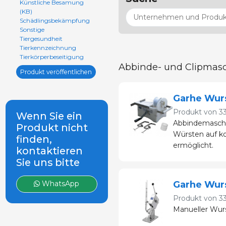
Künstliche Besamung
(KB)
Schädlingsbekämpfung
Sonstige
Tiergesundheit
Tierkennzeichnung
Tierkörperbeseitigung
Abbinde- und Clipmasc
Produkt veröffentlichen
Garhe Wur
Produkt von
3
Wenn Sie ein
Abbindemaschi
Produkt nicht
Würsten auf ko
finden,
ermöglicht.
kontaktieren
Sie uns bitte
Garhe Wurs
WhatsApp
Produkt von
3
Manueller Wurs