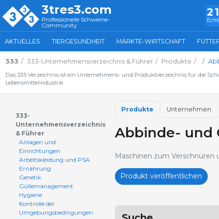
3tres3.com
2
Professionelle Schweine-
Echt
Community
AKTUELLES
TIERGESUNDHEIT
MÄRKTE-WIRTSCHAFT
FÜTTE
333
333-Unternehmensverzeichnis & Führer
Produkte
Abb
Das 333-Verzeichnis ist ein Unternehmens- und Produktverzeichnis für die Sc
Lebensmittelindustrie.
Produkte
Unternehmen
333-
Unternehmensverzeichnis
Abbinde- und 
& Führer
Anlagen und
Einrichtungen
Maschinen zum Verschnüren u
Arbeitskleidung und PSA
Ernährung
Produkt veröffentlichen
Genetik
Güllemanagement
Hygiene
Kontrolle der
Umgebungsbedingungen
Suche