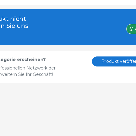
kt nicht
en Sie uns
tegorie erscheinen?
Produkt veröffe
fessionellen Netzwerk der
eitern Sie Ihr Geschäft!