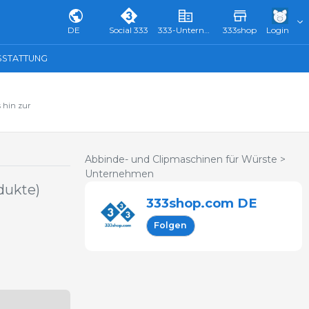
DE
Social 333
333-Unternehmensverzeichnis & Führer
333shop
Login
SSTATTUNG
 hin zur
Abbinde- und Clipmaschinen für Würste >
Unternehmen
dukte)
333shop.com DE
Folgen