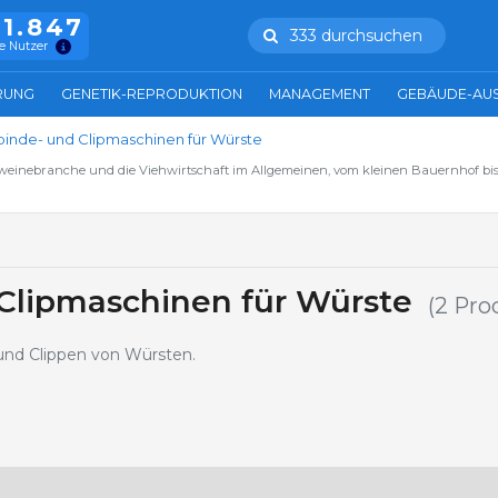
11.847
333 durchsuchen
e Nutzer
RUNG
GENETIK-REPRODUKTION
MANAGEMENT
GEBÄUDE-AU
inde- und Clipmaschinen für Würste
hweinebranche und die Viehwirtschaft im Allgemeinen, vom kleinen Bauernhof bis
Clipmaschinen für Würste
(2 Pro
nd Clippen von Würsten.