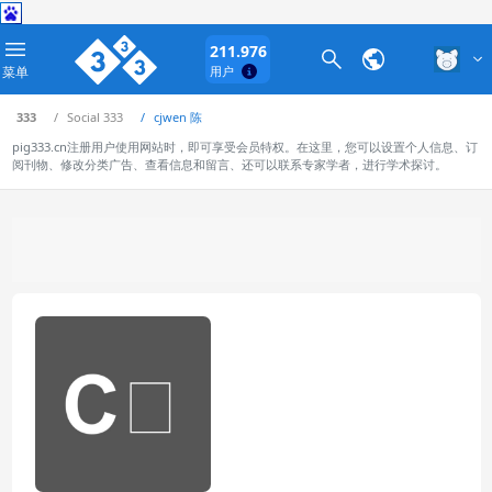
211.976
菜单
用户
333
Social 333
cjwen 陈
pig333.cn注册用户使用网站时，即可享受会员特权。在这里，您可以设置个人信息、订
阅刊物、修改分类广告、查看信息和留言、还可以联系专家学者，进行学术探讨。