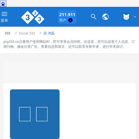
211.911
菜单
用户
333
Social 333
高 鸿磊
pig333.cn注册用户使用网站时，即可享受会员特权。在这里，您可以设置个人信息、订
阅刊物、修改分类广告、查看信息和留言、还可以联系专家学者，进行学术探讨。