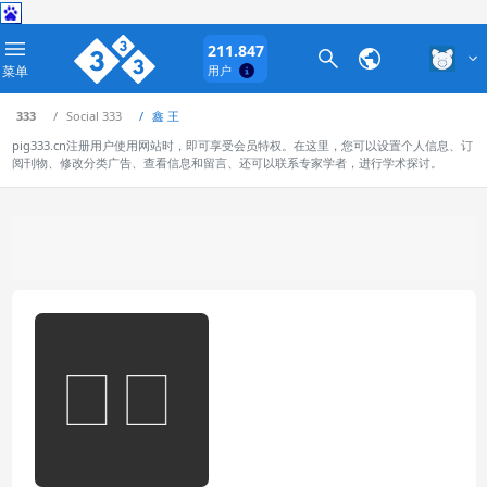
211.847
菜单
用户
333
Social 333
鑫 王
pig333.cn注册用户使用网站时，即可享受会员特权。在这里，您可以设置个人信息、订
阅刊物、修改分类广告、查看信息和留言、还可以联系专家学者，进行学术探讨。