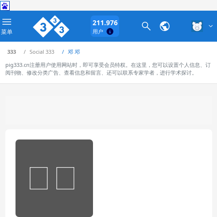
211.976
菜单
用户
333
Social 333
邓 邓
pig333.cn注册用户使用网站时，即可享受会员特权。在这里，您可以设置个人信息、订
阅刊物、修改分类广告、查看信息和留言、还可以联系专家学者，进行学术探讨。