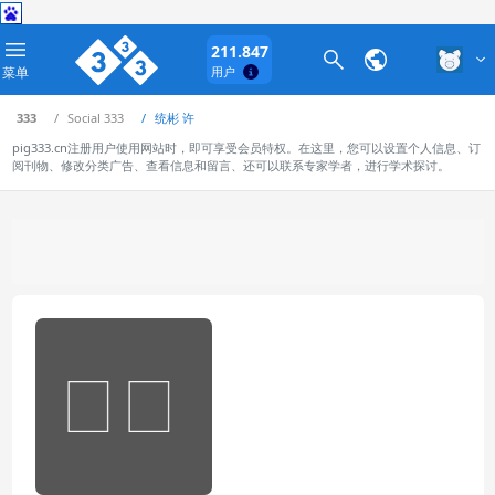
211.847
菜单
用户
333
Social 333
统彬 许
pig333.cn注册用户使用网站时，即可享受会员特权。在这里，您可以设置个人信息、订
阅刊物、修改分类广告、查看信息和留言、还可以联系专家学者，进行学术探讨。